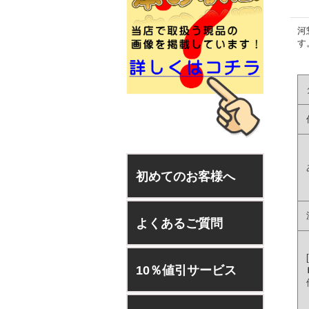
河
す
初めてのお客様へ
よくあるご質問
[
10％値引サービス