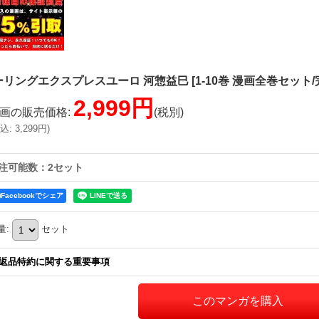
ーリングエクスプレスユーロ 河惣益巳
[
1-10巻 漫画全巻セット
2,999円
画の販売価格
:
(税別)
込
:
3,299円
)
注可能数：2セット
Facebookでシェア
量
:
セット
返品特約に関する重要事項