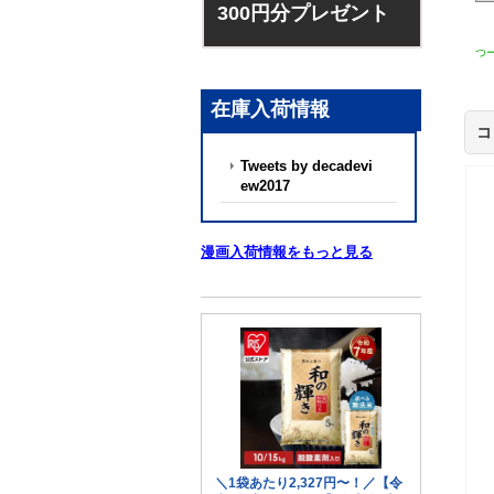
300円分プレゼント
つ
在庫入荷情報
コ
Tweets by decadevi
ew2017
漫画入荷情報をもっと見る