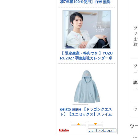
ツ
ツ
ま
取
ツ
→
読
→
ツ
ツ