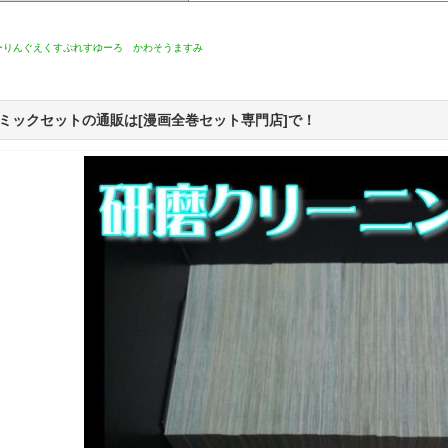
ーりんぐえくすぷれすゆーろ かわそうますみ
ミックセットの通販は[漫画全巻セット専門店]で！