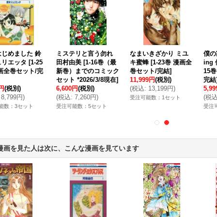
はじめました 鈴
ミステリと言う勿れ
なまいきざかり ミユ
僕の
ュリエッタ
[
1-25
田村由美
[
1-16巻（最
キ蜜蜂
[
1-23巻 漫画全
in
画全巻セット/完
新巻）までのコミック
巻セット/完結
]
15
セット *2026/3/8現在
]
11,999円
(税別)
完結
9円
(税別)
6,600円
(税別)
(
税込
:
13,199円
)
5,9
8,799円
)
(
税込
:
7,260円
)
(
税
受注可能数：1セット
能数：3セット
受注可能数：5セット
受注
漫画を見た人は次に、こんな漫画を見ています