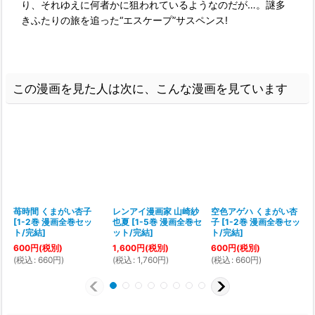
り、それゆえに何者かに狙われているようなのだが…。謎多
きふたりの旅を追った“エスケープ”サスペンス!
この漫画を見た人は次に、こんな漫画を見ています
苺時間 くまがい杏子
レンアイ漫画家 山崎紗
空色アゲハ くまがい杏
[
1-2巻 漫画全巻セッ
也夏
[
1-5巻 漫画全巻セ
子
[
1-2巻 漫画全巻セッ
[
ト/完結
]
ット/完結
]
ト/完結
]
600
円
(税別)
1,600
円
(税別)
600
円
(税別)
(
税込
:
660
円
)
(
税込
:
1,760
円
)
(
税込
:
660
円
)
(