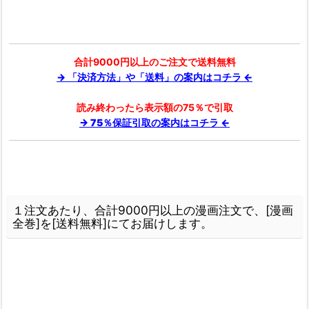
合計9000円以上のご注文で送料無料
→ 「決済方法」や「送料」の案内はコチラ ←
読み終わったら表示額の75％で引取
→ 75％保証引取の案内はコチラ ←
１注文あたり、合計9000円以上の漫画注文で、[漫画
全巻]を[送料無料]にてお届けします。