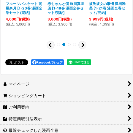
木
フルーツバスケット 高
赤ちゃんと僕 羅川真里
彼氏彼女の事情 津田雅
屋奈月
[
1-23巻 漫画全
茂
[
1-18巻 漫画全巻セ
美
[
1-21巻 漫画全巻セ
巻セット/完結
]
ット/完結
]
ット/完結
]
4,600
円
(税別)
3,600
円
(税別)
3,999
円
(税別)
(
税込
:
5,060
円
)
(
税込
:
3,960
円
)
(
税込
:
4,399
円
)
(
Facebookでシェア
マイページ
ショッピングカート
ご利用案内
特定商取引法表示
最近チェックした漫画全巻