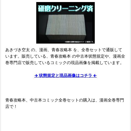
あきづき空太 の、漫画、青春攻略本 を、全巻セットで通販して
います。販売している、青春攻略本 の中古本状態規定や、漫画全
巻専門店で販売しているコミックの現品画像を掲載しています。
→ 状態規定と現品画像はコチラ ←
青春攻略本、中古本コミック全巻セットの購入は、漫画全巻専門
店で！