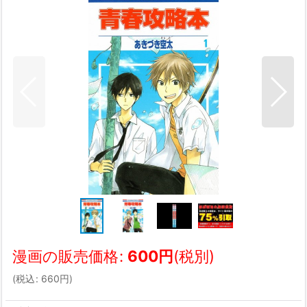
漫画の販売価格
:
600
円
(税別)
(
税込
:
660
円
)