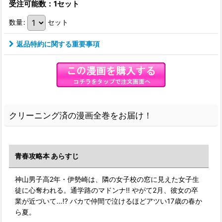
受注可能数：1セット
数量
:
セット
返品特約に関する重要事項
クリーニング済の漫画全巻をお届け！
青春攻略本 あらすじ
神山男子高2年・伊勢崎は、隣の女子校の窓に見えた女子生
徒に心奪われる。通学路のマドンナ!! やがて2月、彼女の卒
業が近づいて…!? バカで仲間で泣けるほどアツい17歳の春か
ら夏。