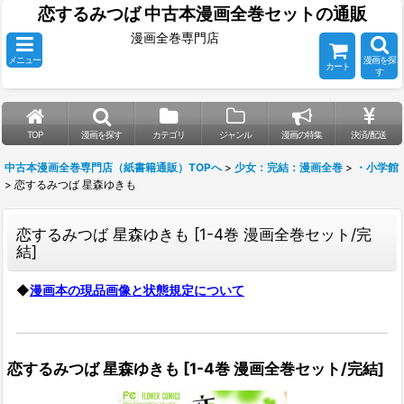
恋するみつば 中古本漫画全巻セットの通販
漫画全巻専門店
メニュー
漫画を探
カート
す
TOP
漫画を探す
カテゴリ
ジャンル
漫画の特集
決済/配送
中古本漫画全巻専門店（紙書籍通販）TOPへ
>
少女：完結：漫画全巻
>
・小学館
>
恋するみつば 星森ゆきも
恋するみつば 星森ゆきも
[
1-4巻 漫画全巻セット/完
結
]
◆
漫画本の現品画像と状態規定について
恋するみつば 星森ゆきも
[
1-4巻 漫画全巻セット/完結
]