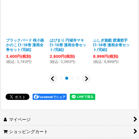
篠
ブラックバード 桜小路
はぴまり 円城寺マキ
ふしぎ遊戯 渡瀬悠宇
全
かのこ
[
1-18巻 漫画全
[
1-10巻 漫画全巻セッ
[
1-18巻 漫画全巻セッ
巻セット/完結
]
ト/完結
]
ト/完結
]
3,400
円
(税別)
2,800
円
(税別)
8,999
円
(税別)
(
税込
:
3,740
円
)
(
税込
:
3,080
円
)
(
税込
:
9,899
円
)
(
Facebookでシェア
マイページ
ショッピングカート