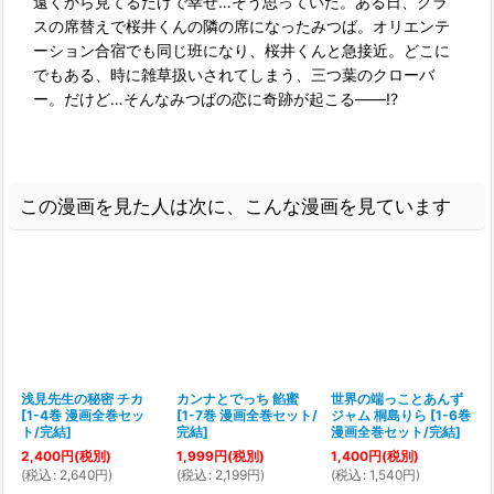
遠くから見てるだけで幸せ…そう思っていた。ある日、クラ
スの席替えで桜井くんの隣の席になったみつば。オリエンテ
ーション合宿でも同じ班になり、桜井くんと急接近。どこに
でもある、時に雑草扱いされてしまう、三つ葉のクローバ
ー。だけど…そんなみつばの恋に奇跡が起こる――!?
この漫画を見た人は次に、こんな漫画を見ています
浅見先生の秘密 チカ
カンナとでっち 餡蜜
世界の端っことあんず
[
1-4巻 漫画全巻セッ
[
1-7巻 漫画全巻セット/
ジャム 桐島りら
[
1-6巻
ト/完結
]
完結
]
漫画全巻セット/完結
]
2,400
円
(税別)
1,999
円
(税別)
1,400
円
(税別)
1
(
税込
:
2,640
円
)
(
税込
:
2,199
円
)
(
税込
:
1,540
円
)
(