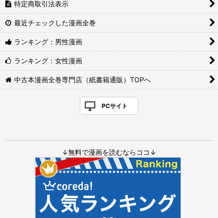
特定商取引法表示
最近チェックした漫画全巻
ランキング：男性漫画
ランキング：女性漫画
中古本漫画全巻専門店（紙書籍通販）TOPへ
PCサイト
↓無料で漫画を読むならココ↓