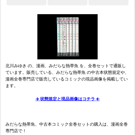
北川みゆき の、漫画、みだらな熱帯魚 を、全巻セットで通販し
ています。販売している、みだらな熱帯魚 の中古本状態規定や、
漫画全巻専門店で販売しているコミックの現品画像を掲載してい
ます。
→ 状態規定と現品画像はコチラ ←
みだらな熱帯魚、中古本コミック全巻セットの購入は、漫画全巻
専門店で！