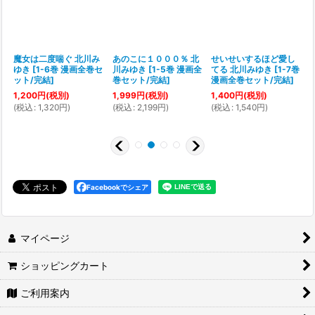
ゆ
魔女は二度喘ぐ 北川み
あのこに１０００％ 北
せいせいするほど愛し
ッ
ゆき
[
1-6巻 漫画全巻セ
川みゆき
[
1-5巻 漫画全
てる 北川みゆき
[
1-7巻
ット/完結
]
巻セット/完結
]
漫画全巻セット/完結
]
1,200
円
(税別)
1,999
円
(税別)
1,400
円
(税別)
(
税込
:
1,320
円
)
(
税込
:
2,199
円
)
(
税込
:
1,540
円
)
(
Facebookでシェア
マイページ
ショッピングカート
ご利用案内