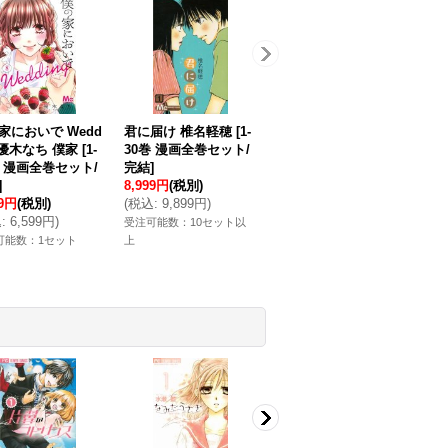
はじめました 鈴
フルーツバスケット
赤ちゃんと僕 羅川真
ミ
ュリエッタ
[
1-25
高屋奈月
[
1-23巻 漫画
里茂
[
1-18巻 漫画全巻
田
漫画全巻セット/完
全巻セット/完結
]
セット/完結
]
新
4,600円
(税別)
3,600円
(税別)
セッ
99円
(税別)
(
税込
:
5,060円
)
(
税込
:
3,960円
)
6,
込
:
8,799円
)
(
税
受注可能数：3セット
受注可能数：10セット以
可能数：3セット
上
受