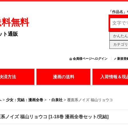
「作品名」
送料無料
ット通販
かんたん
カテゴリ
会員様ページへログイン
新規登
の決済で漫画購入
送料無料アリ
日々更新中
決済方法
漫画の送料
入荷情報＆現
へ
>
少女：完結：漫画全巻
>
・白泉社
>
覆面系ノイズ 福山リョウコ
面系ノイズ 福山リョウコ
[
1-18巻 漫画全巻セット/完結
]