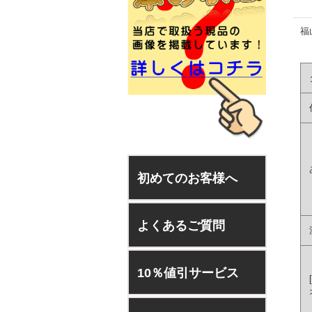
福
初めてのお客様へ
よくあるご質問
10％値引サービス
[