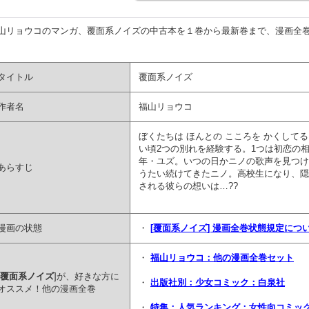
山リョウコのマンガ、覆面系ノイズの中古本を１巻から最新巻まで、漫画全
タイトル
覆面系ノイズ
作者名
福山リョウコ
ぼくたちは ほんとの こころを かくして
い頃2つの別れを経験する。1つは初恋の
年・ユズ。いつの日かニノの歌声を見つけ
あらすじ
うたい続けてきたニノ。高校生になり、隠
される彼らの想いは…??
漫画の状態
・
[
覆面系ノイズ
] 漫画全巻状態規定につ
・
福山リョウコ：他の漫画全巻セット
覆面系ノイズ
]が、好きな方に
・
出版社別：少女コミック：白泉社
オススメ！他の漫画全巻
・
特集：人気ランキング：女性向コミッ