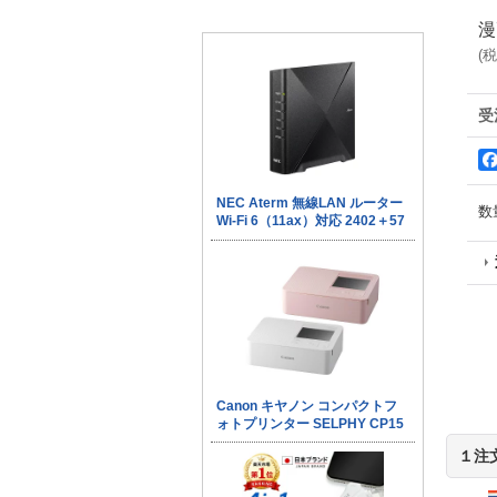
漫
(
税
受
数
１注