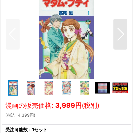
漫画の販売価格
:
3,999
円
(税別)
(
税込
:
4,399
円
)
受注可能数：1セット