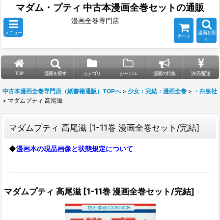
マダム・プティ 中古本漫画全巻セットの通販
漫画全巻専門店
メニュー
漫画を探
カート
す
TOP
漫画を探す
カテゴリ
ジャンル
漫画の特集
決済/配送
中古本漫画全巻専門店（紙書籍通販）TOPへ
>
少女：完結：漫画全巻
>
・白泉社
>
マダムプティ 高尾滋
マダムプティ 高尾滋
[
1-11巻 漫画全巻セット/完結
]
◆
漫画本の現品画像と状態規定について
マダムプティ 高尾滋
[
1-11巻 漫画全巻セット/完結
]