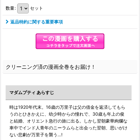
数量
:
セット
返品特約に関する重要事項
クリーニング済の漫画全巻をお届け！
マダムプティ あらすじ
時は1920年代末。16歳の万里子は父の借金を返済してもら
うのとひきかえに、幼少時からの憧れで、30歳も年上の俊
と結婚、オリエント急行の旅に出る。しかし翌朝豪華絢爛な
車中でインド人青年のニーラムらと出会った翌朝、思いがけ
ない悲劇が万里子を襲う…!