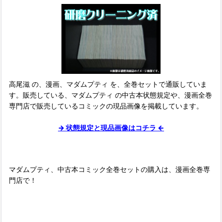
高尾滋 の、漫画、マダムプティ を、全巻セットで通販していま
す。販売している、マダムプティ の中古本状態規定や、漫画全巻
専門店で販売しているコミックの現品画像を掲載しています。
→ 状態規定と現品画像はコチラ ←
マダムプティ、中古本コミック全巻セットの購入は、漫画全巻専
門店で！