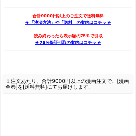
合計9000円以上のご注文で送料無料
→ 「決済方法」や「送料」の案内はコチラ ←
読み終わったら表示額の75％で引取
→ 75％保証引取の案内はコチラ ←
１注文あたり、合計9000円以上の漫画注文で、[漫画
全巻]を[送料無料]にてお届けします。