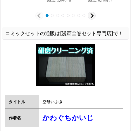
(
税込
:
2,640
円
)
(
税込
:
8,799
円
)
(
コミックセットの通販は[漫画全巻セット専門店]で！
タイトル
空母いぶき
かわぐちかいじ
作者名