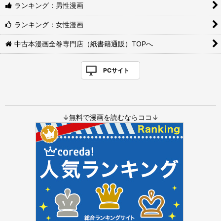
ランキング：男性漫画
ランキング：女性漫画
中古本漫画全巻専門店（紙書籍通販）TOPへ
PCサイト
↓無料で漫画を読むならココ↓