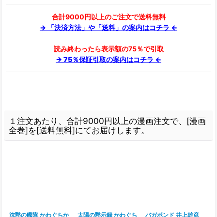
合計9000円以上のご注文で送料無料
→ 「決済方法」や「送料」の案内はコチラ ←
読み終わったら表示額の75％で引取
→ 75％保証引取の案内はコチラ ←
１注文あたり、合計9000円以上の漫画注文で、[漫画
全巻]を[送料無料]にてお届けします。
い
沈黙の艦隊 かわぐちか
太陽の黙示録 かわぐち
バガボンド 井上雄彦