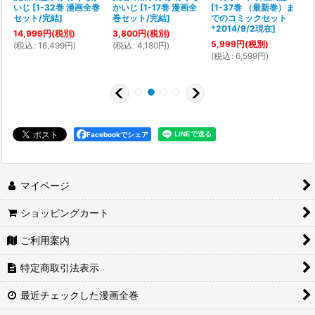
セ
いじ
[
1-32巻 漫画全巻
かいじ
[
1-17巻 漫画全
[
1-37巻 （最新巻）ま
[
セット/完結
]
巻セット/完結
]
でのコミックセット
*2014/9/2現在
]
14,999
円
(税別)
3,800
円
(税別)
5,999
円
(税別)
(
税込
:
16,499
円
)
(
税込
:
4,180
円
)
(
(
税込
:
6,599
円
)
Facebookでシェア
マイページ
ショッピングカート
ご利用案内
特定商取引法表示
最近チェックした漫画全巻