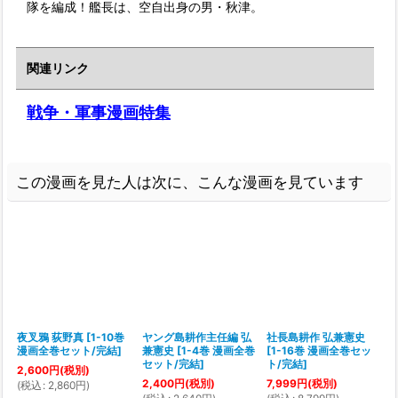
隊を編成！艦長は、空自出身の男・秋津。
関連リンク
戦争・軍事漫画特集
この漫画を見た人は次に、こんな漫画を見ています
夜叉鴉 荻野真
[
1-10巻
ヤング島耕作主任編 弘
社長島耕作 弘兼憲史
漫画全巻セット/完結
]
兼憲史
[
1-4巻 漫画全巻
[
1-16巻 漫画全巻セッ
セット/完結
]
ト/完結
]
2,600
円
(税別)
2,400
円
(税別)
7,999
円
(税別)
1
(
税込
:
2,860
円
)