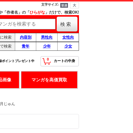
文字サイズ
:
や「作者名」の「
ひらがな
」だけで、検索OK!
に検索
内容別
男性向
女性向
で検索
青年
少年
少女
0
カートの中身
録ポイントプレゼント中
！
最高の条件です！
品画像
マンガを高価買取
眉月じゅん