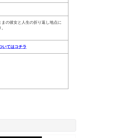
ままの彼女と人生の折り返し地点に
り。
についてはコチラ