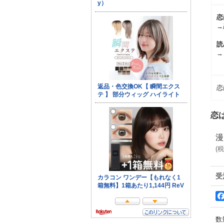
恋
→
読
→
恋
恋
漫
(
税
受
数