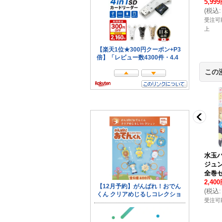
14,299円
)
(
税込
:
9,899円
)
4,600円
(税別)
5,99
(
税込
:
5,060円
)
(
税込
:
数：2セット
受注可能数：1セット
受注可能数：3セット
受注可
上
この
ゃん たなかじ
恋は光 秋枝
[
1-7巻 漫
これが恋というならば
水玉
-21巻 漫画全巻
画全巻セット/完結
]
藍川さき
[
1-2巻 漫画
ジュ
/完結
]
2,600円
(税別)
全巻セット/完結
]
全巻セ
0円
(税別)
(
税込
:
2,860円
)
600円
(税別)
2,40
43,780円
)
(
税込
:
660円
)
(
税込
:
受注可能数：1セット
数：1セット
受注可能数：3セット
受注可