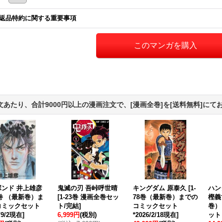
返品特約に関する重要事項
文あたり、合計9000円以上の漫画注文で、[漫画全巻]を[送料無料]にて
ボンド 井上雄彦
鬼滅の刃 吾峠呼世晴
キングダム 原泰久
[
1-
ハン
7巻 （最新巻）ま
[
1-23巻 漫画全巻セッ
78巻（最新巻）までの
樫義
コミックセット
ト/完結
]
コミックセット
巻）
4/9/2現在
]
6,999円
(税別)
*2026/2/18現在
]
ット 