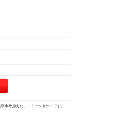
漫画全巻揃えた、コミックセットです。