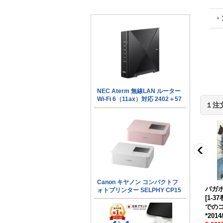
１注
 福本伸行
[
1-36
ギャングキング 柳内
ブラックラグーン 広
バガ
画全巻セット/完
大樹
[
1-37巻 漫画全巻
江礼威
[
1-13巻（最新
[
1-3
セット/完結
]
巻）までのコミックセ
での
9円
(税別)
8,999円
(税別)
ット *2026/2/18現在
]
*201