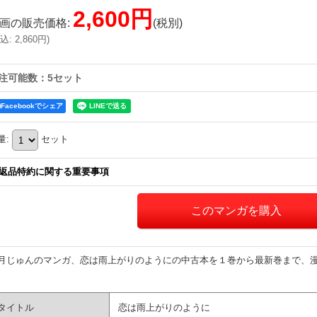
2,600円
画の販売価格
:
(税別)
込
:
2,860円
)
注可能数：5セット
Facebookでシェア
量
:
セット
返品特約に関する重要事項
月じゅんのマンガ、恋は雨上がりのようにの中古本を１巻から最新巻まで、
タイトル
恋は雨上がりのように