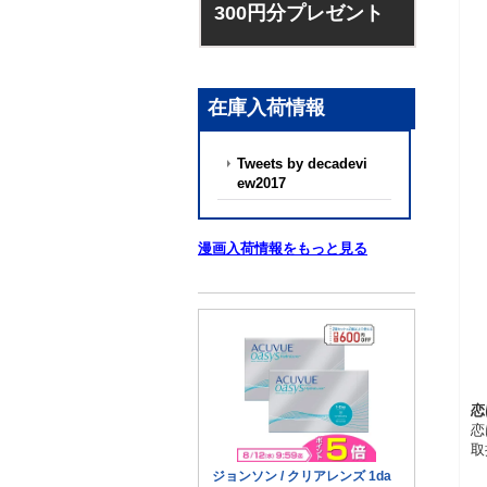
300円分プレゼント
在庫入荷情報
Tweets by decadevi
ew2017
漫画入荷情報をもっと見る
恋
恋
取