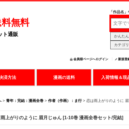
「作品名」
送料無料
ット通販
かんたん
カテゴリ
会員様ページへログイン
新規登
の決済で漫画購入
送料無料アリ
日々更新中
決済方法
漫画の送料
入荷情報＆現
へ
>
青年：完結：漫画全巻
>
作者（作画）：ま行
>
恋は雨上がりのように 
は雨上がりのように 眉月じゅん
[
1-10巻 漫画全巻セット/完結
]