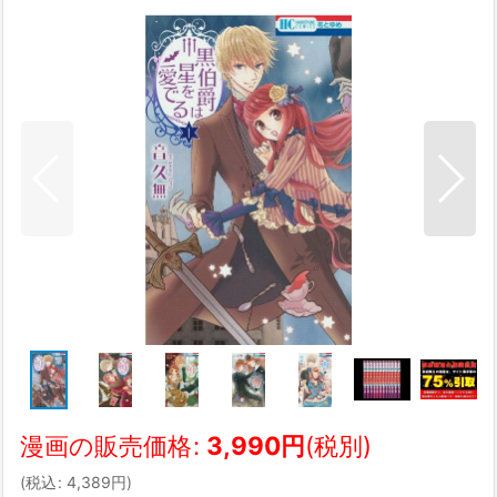
漫画の販売価格
:
3,990
円
(税別)
(
税込
:
4,389
円
)