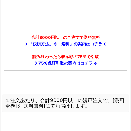
合計9000円以上のご注文で送料無料
→ 「決済方法」や「送料」の案内はコチラ ←
読み終わったら表示額の75％で引取
→ 75％保証引取の案内はコチラ ←
１注文あたり、合計9000円以上の漫画注文で、[漫画
全巻]を[送料無料]にてお届けします。