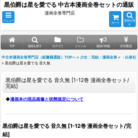
黒伯爵は星を愛でる 中古本漫画全巻セットの通販
漫画全巻専門店
メニュー
漫画を探
カート
す
TOP
漫画を探す
カテゴリ
ジャンル
漫画の特集
決済/配送
中古本漫画全巻専門店（紙書籍通販）TOPへ
>
少女：完結：漫画全巻
>
・白泉社
>
黒伯爵は星を愛でる 音久無
黒伯爵は星を愛でる 音久無
[
1-12巻 漫画全巻セット/
完結
]
◆
漫画本の現品画像と状態規定について
黒伯爵は星を愛でる 音久無
[
1-12巻 漫画全巻セット/完
結
]