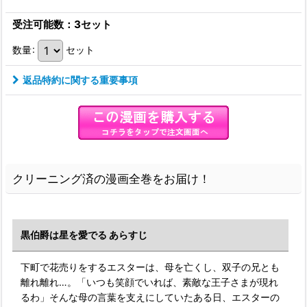
受注可能数：3セット
数量
:
セット
返品特約に関する重要事項
クリーニング済の漫画全巻をお届け！
黒伯爵は星を愛でる あらすじ
下町で花売りをするエスターは、母を亡くし、双子の兄とも
離れ離れ…。「いつも笑顔でいれば、素敵な王子さまが現れ
るわ」そんな母の言葉を支えにしていたある日、エスターの