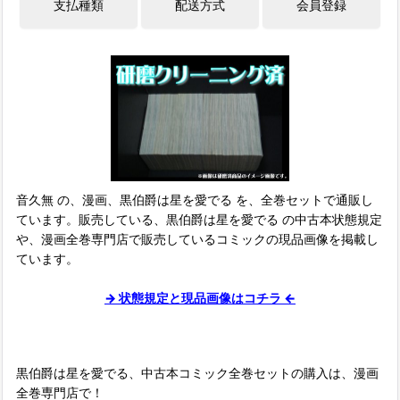
音久無 の、漫画、黒伯爵は星を愛でる を、全巻セットで通販し
ています。販売している、黒伯爵は星を愛でる の中古本状態規定
や、漫画全巻専門店で販売しているコミックの現品画像を掲載し
ています。
→ 状態規定と現品画像はコチラ ←
黒伯爵は星を愛でる、中古本コミック全巻セットの購入は、漫画
全巻専門店で！