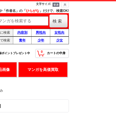
文字サイズ
:
や「作者名」の「
ひらがな
」だけで、検索OK!
に検索
内容別
男性向
女性向
で検索
青年
少年
少女
0
カートの中身
録ポイントプレゼント中
！
最高の条件です！
品画像
マンガを高価買取
み
]