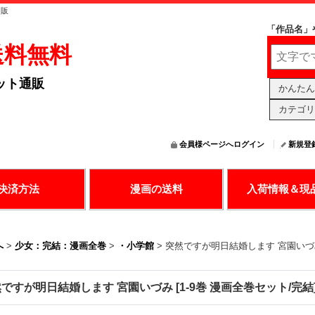
通販
「作品名」
送料無料
ット通販
かんたん
カテゴリ
会員様ページへログイン
新規登
の決済で漫画購入
送料無料アリ
日々更新中
決済方法
漫画の送料
入荷情報＆現
へ
>
少女：完結：漫画全巻
>
・小学館
>
突然ですが明日結婚します 宮園いづ
然ですが明日結婚します 宮園いづみ
[
1-9巻 漫画全巻セット/完結