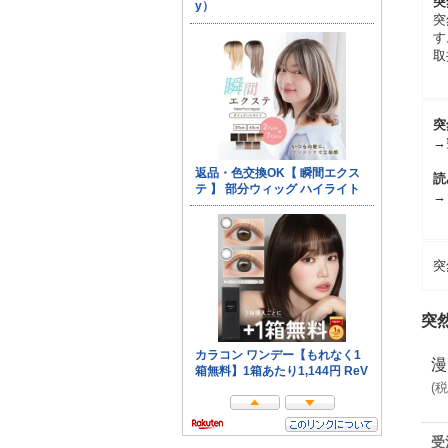
突
突
す
取
突
→
読
→
突
突
漫
(
税
受