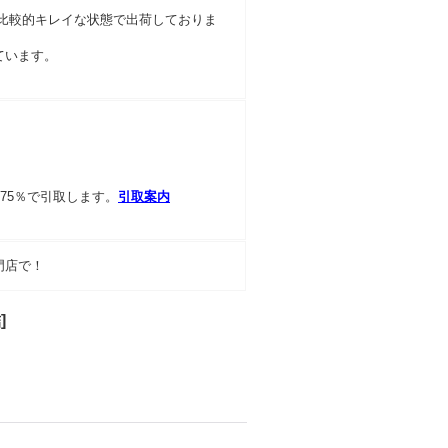
比較的キレイな状態で出荷しておりま
ています。
75％で引取します。
引取案内
門店で！
結
]