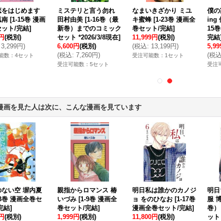
恋をはじめます
ミステリと言う勿れ
なまいきざかり ミユ
僕の
風南
[
1-15巻 漫画
田村由美
[
1-16巻（最
キ蜜蜂
[
1-23巻 漫画全
in
ット/完結
]
新巻）までのコミック
巻セット/完結
]
15
9円
(税別)
セット *2026/3/8現在
]
11,999円
(税別)
完結
3,299円
)
6,600円
(税別)
(
税込
:
13,199円
)
5,9
(
税込
:
7,260円
)
(
税
能数：4セット
受注可能数：1セット
受注可能数：5セット
受注
漫画を見た人は次に、こんな漫画を見ています
のない空 塀内夏
親指からロマンス 椿
明日私は誰かのカノジ
明日
-3巻 漫画全巻セ
いづみ
[
1-9巻 漫画全
ョ をのひなお
[
1-17巻
服 
完結
]
巻セット/完結
]
漫画全巻セット/完結
]
巻）
0円
(税別)
1,999円
(税別)
11,800円
(税別)
ット 