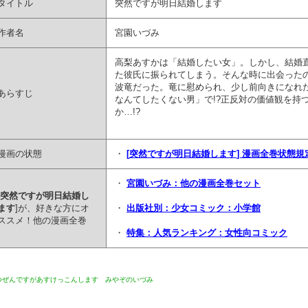
タイトル
突然ですが明日結婚します
作者名
宮園いづみ
高梨あすかは「結婚したい女」。しかし、結婚
た彼氏に振られてしまう。そんな時に出会ったの
波竜だった。竜に慰められ、少し前向きになれ
あらすじ
なんてしたくない男」で!?正反対の価値観を持
か…!?
漫画の状態
・
[
突然ですが明日結婚します
] 漫画全巻状態
・
宮園いづみ：他の漫画全巻セット
突然ですが明日結婚し
ます
]が、好きな方にオ
・
出版社別：少女コミック：小学館
ススメ！他の漫画全巻
・
特集：人気ランキング：女性向コミック
つぜんですがあすけっこんします みやぞのいづみ