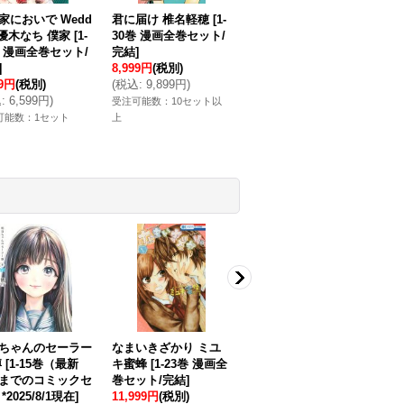
家においで Wedd
君に届け 椎名軽穂
[
1-
g 優木なち 僕家
[
1-
30巻 漫画全巻セット/
巻 漫画全巻セット/
完結
]
]
8,999円
(税別)
99円
(税別)
(
税込
:
9,899円
)
込
:
6,599円
)
受注可能数：10セット以
可能数：1セット
上
ちゃんのセーラー
なまいきざかり ミユ
月刊少女野崎くん 椿
鬼
博
[
1-15巻（最新
キ蜜蜂
[
1-23巻 漫画全
いづみ
[
1-17巻（最新
い
までのコミックセ
巻セット/完結
]
巻）までのコミックセ
漫
*2025/8/1現在
]
11,999円
(税別)
ット *2026/2/23現在
]
2,