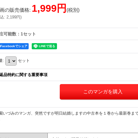
1,999円
画の販売価格
:
(税別)
込
:
2,199円
)
注可能数：1セット
Facebookでシェア
量
:
セット
返品特約に関する重要事項
園いづみのマンガ、突然ですが明日結婚しますの中古本を１巻から最新巻ま
。