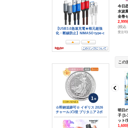
り 円城寺マキ
ふしぎ遊戯 渡瀬悠宇
僕等がいた 小畑友紀
今日
巻 漫画全巻セッ
[
1-18巻 漫画全巻セッ
[
1-16巻 漫画全巻セッ
水波
]
ト/完結
]
ト/完結
]
全巻セ
円
(税別)
8,999円
(税別)
2,999円
(税別)
2,99
3,080円
)
(
税込
:
9,899円
)
(
税込
:
3,299円
)
(
税込
:
数：3セット
受注可能数：1セット
受注可能数：10セット以
受注可
上
この
輪物語 めいび
禁断婚約 心あゆみ
[
1-
ひとひら 桐原いづみ
明日
15巻 漫画全巻セ
13巻 漫画全巻セット/
[
1-7巻 漫画全巻セッ
子
[
1
完結
]
完結
]
ト/完結
]
ット/
円
(税別)
5,800円
(税別)
1,999円
(税別)
1,60