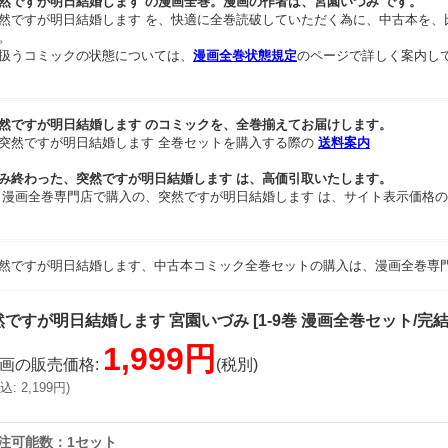
然ですが明日結婚します の漫画全巻。漫画の作者は、宮園いづみ です。
然ですが明日結婚します を、快適に全巻読破していただく為に、中古本を、
。
扱うコミックの状態については、
漫画全巻状態規定
のページで詳しく案内し
然ですが明日結婚します のコミックを、全巻揃えてお届けします。
突然ですが明日結婚します 全巻セットを購入する際の
送料案内
み終わった、突然ですが明日結婚します は、高価引取いたします。
 漫画全巻専門店で購入の、突然ですが明日結婚します は、サイト表示価格の
然ですが明日結婚します、中古本コミック全巻セットの購入は、漫画全巻専
然ですが明日結婚します 宮園いづみ
[
1-9巻 漫画全巻セット/完
1,999円
画の販売価格
:
(税別)
込
:
2,199円
)
注可能数：1セット