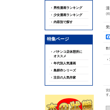
男性漫画ランキング
漫
(
税
少女漫画ランキング
内容別で探す
受
特集ページ
数
パチンコ店休憩所に
オススメ
年代別人気漫画
島耕作シリーズ
注目の人気作家
宮
す