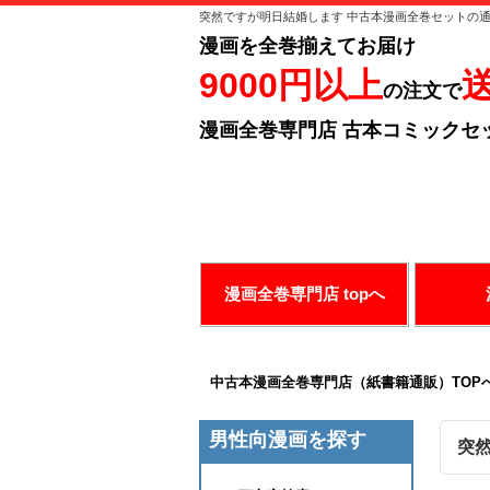
突然ですが明日結婚します 中古本漫画全巻セットの
漫画を全巻揃えてお届け
9000円以上
の注文で
漫画全巻専門店 古本コミックセ
ありがとうございます！
お好み
漫画全巻専門店 topへ
中古本漫画全巻専門店（紙書籍通販）TOP
男性向漫画を探す
突