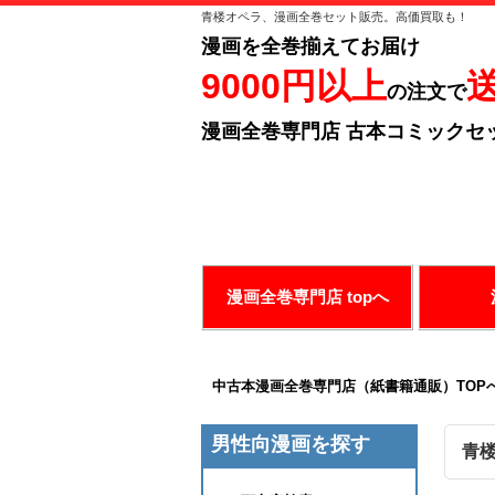
青楼オペラ、漫画全巻セット販売。高価買取も！
漫画を全巻揃えてお届け
9000円以上
の注文で
漫画全巻専門店 古本コミックセ
ありがとうございます！
お好み
漫画全巻専門店 topへ
中古本漫画全巻専門店（紙書籍通販）TOP
男性向漫画を探す
青楼