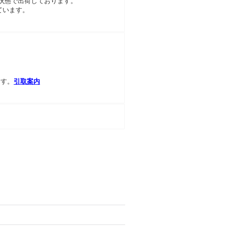
状態で出荷しております。
ています。
ます。
引取案内