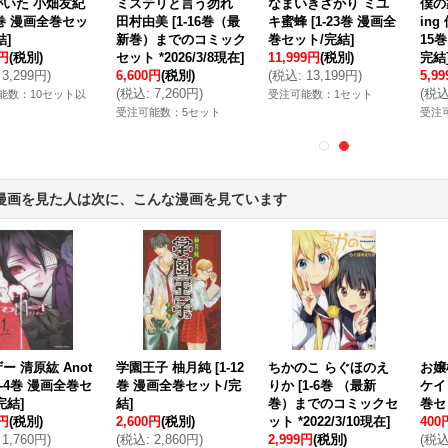
がいた 小畑友紀
ミステリと言う勿れ
なまいきざかり ミユ
僕の
6巻 漫画全巻セッ
田村由美
[
1-16巻（最
キ蜜蜂
[
1-23巻 漫画全
in
結
]
新巻）までのコミック
巻セット/完結
]
15
9円
(税別)
セット *2026/3/8現在
]
11,999円
(税別)
完結
3,299円
)
6,600円
(税別)
(
税込
:
13,199円
)
5,9
(
税込
:
7,260円
)
(
税
能数：10セット以
受注可能数：1セット
受注可能数：5セット
受注
漫画を見た人は次に、こんな漫画を見ています
ー 清原紘 Anot
学園王子 柚月純
[
1-12
ちかのこ らぐほのえ
お嬢
1-4巻 漫画全巻セ
巻 漫画全巻セット/完
りか
[
1-6巻 （最新
ケイ
完結
]
結
]
巻）までのコミックセ
巻セ
0円
(税別)
2,600円
(税別)
ット *2022/3/10現在
]
400
1,760円
)
(
税込
:
2,860円
)
2,999円
(税別)
(
税