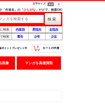
文字サイズ
:
や「作者名」の「
ひらがな
」だけで、検索OK!
に検索
内容別
男性向
女性向
で検索
青年
少年
少女
0
カートの中身
録ポイントプレゼント中
！
最高の条件です！
品画像
マンガを高価買取