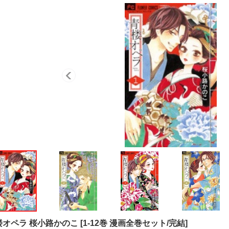
楼オペラ 桜小路かのこ
[
1-12巻 漫画全巻セット/完結
]