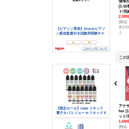
クバード 桜小
はぴまり 円城寺マキ
ふしぎ遊戯 渡瀬悠宇
僕等
こ
[
1-18巻 漫画
[
1-10巻 漫画全巻セッ
[
1-18巻 漫画全巻セッ
[
1-1
ット/完結
]
ト/完結
]
ト/完結
]
ト/完
円
(税別)
2,800円
(税別)
8,999円
(税別)
2,99
3,740円
)
(
税込
:
3,080円
)
(
税込
:
9,899円
)
(
税込
:
数：1セット
受注可能数：3セット
受注可能数：1セット
受注可
上
この
らひかる２ 郷
ハンツートラッシュ
ゼロから始める魔法の
アナザ
ラ
[
1-5巻 漫画
こばやしひよこ
[
1-18
書 いわさきたかし 虎
her
[
ット/完結
]
巻 漫画全巻セット/完
走かける しずまよし
ット/
円
(税別)
結
]
のり
[
1-6巻 漫画全巻
1,60
3,299円
)
8,999円
(税別)
セット/完結
]
(
税込
: