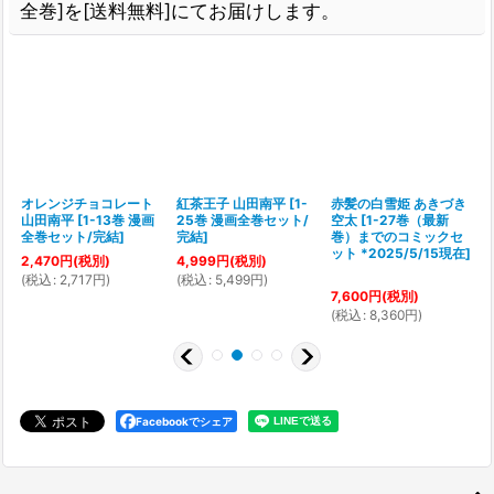
全巻]を[送料無料]にてお届けします。
6
オレンジチョコレート
紅茶王子 山田南平
[
1-
赤髪の白雪姫 あきづき
山田南平
[
1-13巻 漫画
25巻 漫画全巻セット/
空太
[
1-27巻（最新
全巻セット/完結
]
完結
]
巻）までのコミックセ
ット *2025/5/15現在
]
2,470
円
(税別)
4,999
円
(税別)
(
税込
:
2,717
円
)
(
税込
:
5,499
円
)
(
7,600
円
(税別)
(
税込
:
8,360
円
)
Facebookでシェア