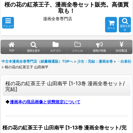
桜の花の紅茶王子、漫画全巻セット販売。高価買
取も！
漫画全巻専門店
メニュー
漫画を探
カート
す
TOP
漫画を探す
カテゴリ
ジャンル
漫画の特集
決済/配送
中古本漫画全巻専門店（紙書籍通販）TOPへ
>
少女：完結：漫画全巻
>
・白泉社
>
桜の花の紅茶王子 山田南平
桜の花の紅茶王子 山田南平
[
1-13巻 漫画全巻セット/
完結
]
◆
漫画本の現品画像と状態規定について
桜の花の紅茶王子 山田南平
[
1-13巻 漫画全巻セット/完