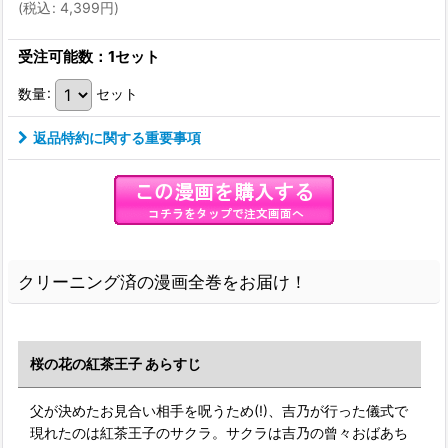
(
税込
:
4,399
円
)
受注可能数：1セット
数量
:
セット
返品特約に関する重要事項
クリーニング済の漫画全巻をお届け！
桜の花の紅茶王子 あらすじ
父が決めたお見合い相手を呪うため(!)、吉乃が行った儀式で
現れたのは紅茶王子のサクラ。サクラは吉乃の曾々おばあち