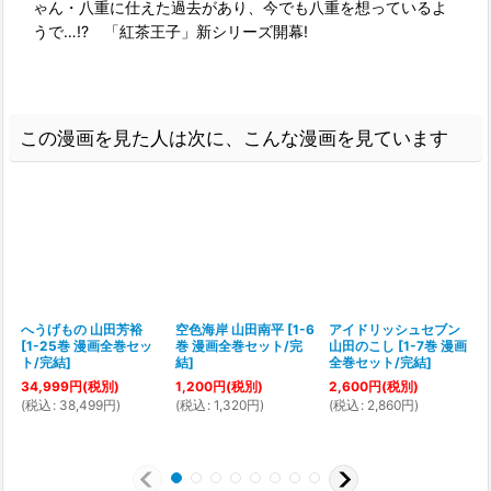
ゃん・八重に仕えた過去があり、今でも八重を想っているよ
うで…!? 「紅茶王子」新シリーズ開幕!
この漫画を見た人は次に、こんな漫画を見ています
へうげもの 山田芳裕
空色海岸 山田南平
[
1-6
アイドリッシュセブン
[
1-25巻 漫画全巻セッ
巻 漫画全巻セット/完
山田のこし
[
1-7巻 漫画
[
ト/完結
]
結
]
全巻セット/完結
]
34,999
円
(税別)
1,200
円
(税別)
2,600
円
(税別)
(
税込
:
38,499
円
)
(
税込
:
1,320
円
)
(
税込
:
2,860
円
)
(