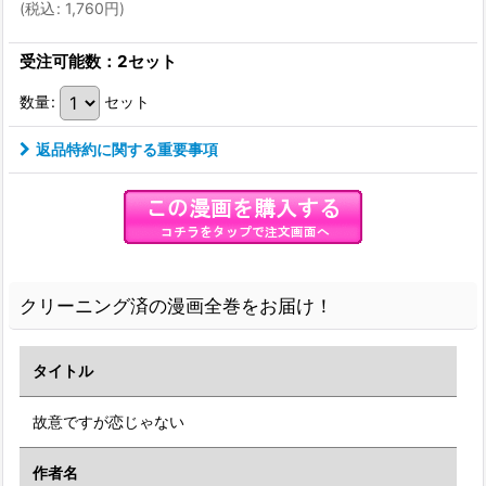
(
税込
:
1,760
円
)
受注可能数：2セット
数量
:
セット
返品特約に関する重要事項
クリーニング済の漫画全巻をお届け！
タイトル
故意ですが恋じゃない
作者名