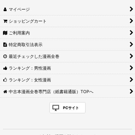
マイページ
ショッピングカート
ご利用案内
特定商取引法表示
最近チェックした漫画全巻
ランキング：男性漫画
ランキング：女性漫画
中古本漫画全巻専門店（紙書籍通販）TOPへ
PCサイト