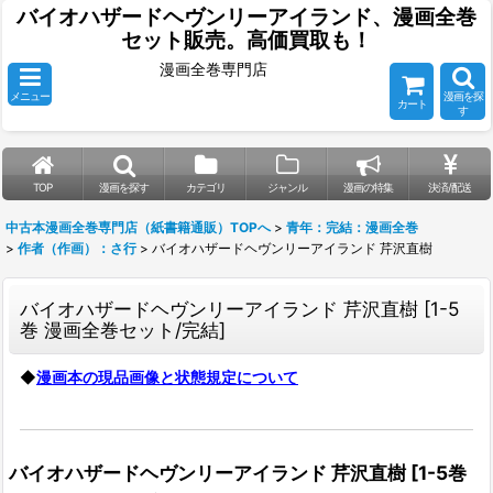
バイオハザードヘヴンリーアイランド、漫画全巻
セット販売。高価買取も！
漫画全巻専門店
メニュー
漫画を探
カート
す
TOP
漫画を探す
カテゴリ
ジャンル
漫画の特集
決済/配送
中古本漫画全巻専門店（紙書籍通販）TOPへ
>
青年：完結：漫画全巻
>
作者（作画）：さ行
>
バイオハザードヘヴンリーアイランド 芹沢直樹
バイオハザードヘヴンリーアイランド 芹沢直樹
[
1-5
巻 漫画全巻セット/完結
]
◆
漫画本の現品画像と状態規定について
バイオハザードヘヴンリーアイランド 芹沢直樹
[
1-5巻