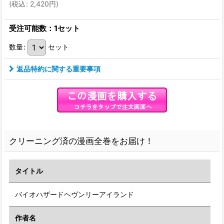
(
税込
:
2,420
円
)
受注可能数：1セット
数量
:
セット
返品特約に関する重要事項
クリーニング済の漫画全巻をお届け！
タイトル
バイオハザードヘヴンリーアイランド
作者名