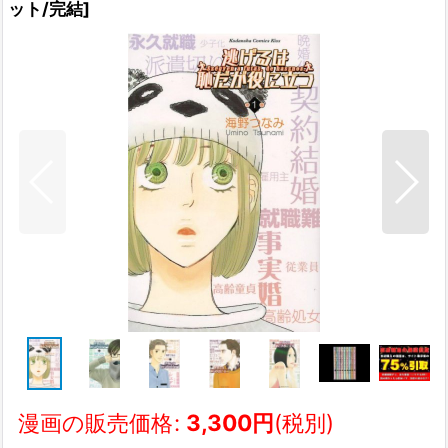
ット/完結
]
漫画の販売価格
:
3,300
円
(税別)