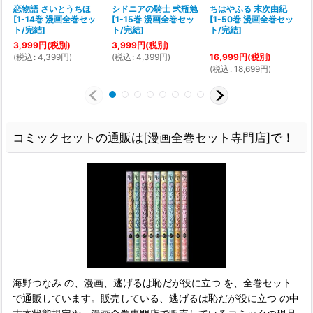
恋物語 さいとうちほ
シドニアの騎士 弐瓶勉
ちはやふる 末次由紀
[
1-14巻 漫画全巻セッ
[
1-15巻 漫画全巻セッ
[
1-50巻 漫画全巻セッ
ト/完結
]
ト/完結
]
ト/完結
]
3,999
円
(税別)
3,999
円
(税別)
(
税込
:
4,399
円
)
(
税込
:
4,399
円
)
(
16,999
円
(税別)
(
税込
:
18,699
円
)
コミックセットの通販は[漫画全巻セット専門店]で！
海野つなみ の、漫画、逃げるは恥だが役に立つ を、全巻セット
で通販しています。販売している、逃げるは恥だが役に立つ の中