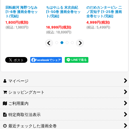
5
回転銀河 海野つなみ
ちはやふる 末次由紀
のだめカンタービレ 二
[
1-6巻 漫画全巻セッ
[
1-50巻 漫画全巻セッ
ノ宮知子
[
1-25巻 漫画
ト/完結
]
ト/完結
]
全巻セット/完結
]
1,800
円
(税別)
4,999
円
(税別)
(
税込
:
1,980
円
)
(
税込
:
5,499
円
)
16,999
円
(税別)
(
(
税込
:
18,699
円
)
Facebookでシェア
マイページ
ショッピングカート
ご利用案内
特定商取引法表示
最近チェックした漫画全巻