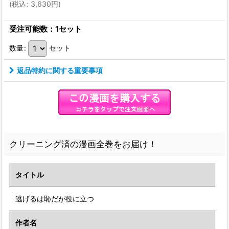
(
税込
:
3,630
円
)
受注可能数：1セット
数量
:
セット
返品特約に関する重要事項
クリーニング済の漫画全巻をお届け！
タイトル
逃げるは恥だが役に立つ
作者名