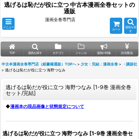
逃げるは恥だが役に立つ 中古本漫画全巻セットの
通販
漫画全巻専門店
メニュー
漫画を探
カート
す
TOP
漫画を探す
カテゴリ
ジャンル
漫画の特集
決済/配送
中古本漫画全巻専門店（紙書籍通販）TOPへ
>
少女：完結：漫画全巻
>
・講談社
>
逃げるは恥だが役に立つ 海野つなみ
逃げるは恥だが役に立つ 海野つなみ
[
1-9巻 漫画全巻
セット/完結
]
◆
漫画本の現品画像と状態規定について
逃げるは恥だが役に立つ 海野つなみ
[
1-9巻 漫画全巻セ