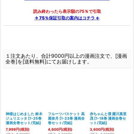
読み終わったら表示額の75％で引取
→ 75％保証引取の案内はコチラ ←
１注文あたり、合計9000円以上の漫画注文で、[漫画
全巻]を[送料無料]にてお届けします。
き
神様はじめました 鈴木
フルーツバスケット 高
赤ちゃんと僕 羅川真里
ジュリエッタ
[
1-25巻
屋奈月
[
1-23巻 漫画全
茂
[
1-18巻 漫画全巻セ
漫画全巻セット/完結
]
巻セット/完結
]
ット/完結
]
在
]
7,999
円
(税別)
4,600
円
(税別)
3,600
円
(税別)