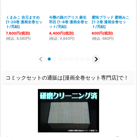
くまみこ 吉元ますめ
今際の路のアリス 麻生
蜜味ブラッド 蜜樹みこ
[
1-20巻 漫画全巻セッ
羽呂
[
1-8巻 漫画全巻セ
[
1-2巻 漫画全巻セッ
ト/完結
]
ット/完結
]
ト/完結
]
7,800
円
(税別)
4,400
円
(税別)
600
円
(税別)
(
税込
:
8,580
円
)
(
税込
:
4,840
円
)
(
税込
:
660
円
)
(
コミックセットの通販は[漫画全巻セット専門店]で！