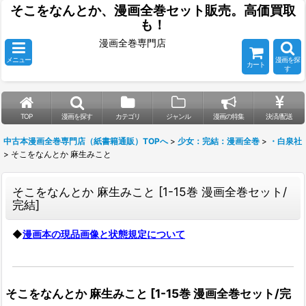
そこをなんとか、漫画全巻セット販売。高価買取
も！
漫画全巻専門店
メニュー
漫画を探
カート
す
TOP
漫画を探す
カテゴリ
ジャンル
漫画の特集
決済/配送
中古本漫画全巻専門店（紙書籍通販）TOPへ
>
少女：完結：漫画全巻
>
・白泉社
>
そこをなんとか 麻生みこと
そこをなんとか 麻生みこと
[
1-15巻 漫画全巻セット/
完結
]
◆
漫画本の現品画像と状態規定について
そこをなんとか 麻生みこと
[
1-15巻 漫画全巻セット/完