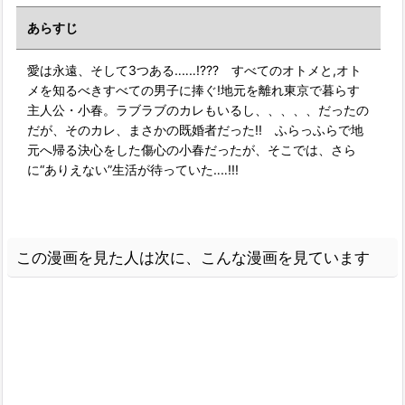
あらすじ
愛は永遠、そして3つある‥‥‥!??? すべてのオトメと,オト
メを知るべきすべての男子に捧ぐ!地元を離れ東京で暮らす
主人公・小春。ラブラブのカレもいるし、、、、、だったの
だが、そのカレ、まさかの既婚者だった!! ふらっふらで地
元へ帰る決心をした傷心の小春だったが、そこでは、さら
に“ありえない”生活が待っていた‥‥!!!
この漫画を見た人は次に、こんな漫画を見ています