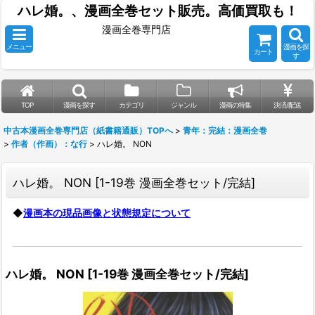
ハレ婚。、漫画全巻セット販売。高価買取も！
漫画全巻専門店
メニュー
漫画を探
カート
す
TOP
漫画を探す
カテゴリ
ジャンル
漫画の特集
決済/配送
中古本漫画全巻専門店（紙書籍通販）TOPへ
>
青年：完結：漫画全巻
>
作者（作画）：な行
>
ハレ婚。 NON
ハレ婚。 NON
[
1-19巻 漫画全巻セット/完結
]
◆
漫画本の現品画像と状態規定について
ハレ婚。 NON
[
1-19巻 漫画全巻セット/完結
]