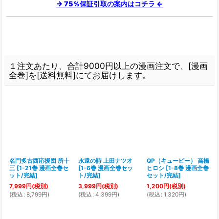
→ 75％保証引取の案内はコチラ ←
１注文あたり、合計9000円以上の漫画注文で、[漫画
全巻]を[送料無料]にてお届けします。
名門多古西応援団 所十
永遠の詩 上田ナツオ
QP（キューピー） 高橋
三
[
1-21巻 漫画全巻セ
[
1-6巻 漫画全巻セッ
ヒロシ
[
1-8巻 漫画全巻
[
ット/完結
]
ト/完結
]
セット/完結
]
7,999
円
(税別)
3,999
円
(税別)
1,200
円
(税別)
(
税込
:
8,799
円
)
(
税込
:
4,399
円
)
(
税込
:
1,320
円
)
(