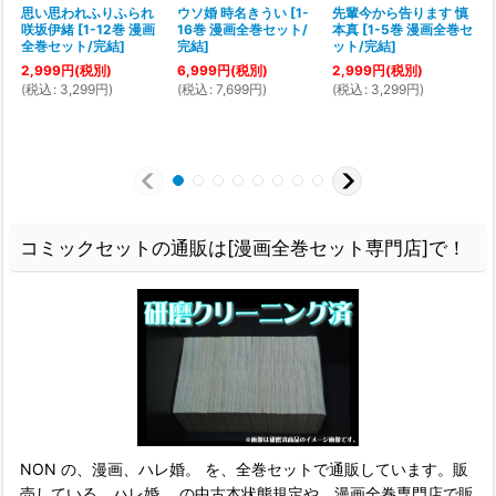
思い思われふりふられ
ウソ婚 時名きうい
[
1-
先輩今から告ります 慎
咲坂伊緒
[
1-12巻 漫画
16巻 漫画全巻セット/
本真
[
1-5巻 漫画全巻セ
全巻セット/完結
]
完結
]
ット/完結
]
[
2,999
円
(税別)
6,999
円
(税別)
2,999
円
(税別)
(
税込
:
3,299
円
)
(
税込
:
7,699
円
)
(
税込
:
3,299
円
)
(
コミックセットの通販は[漫画全巻セット専門店]で！
NON の、漫画、ハレ婚。 を、全巻セットで通販しています。販
売している、ハレ婚。 の中古本状態規定や、漫画全巻専門店で販