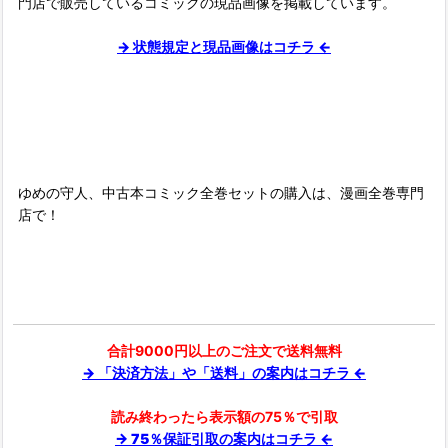
門店で販売しているコミックの現品画像を掲載しています。
→ 状態規定と現品画像はコチラ ←
■
ゆめの守人、中古本コミック全巻セットの購入は、漫画全巻専門
店で！
合計9000円以上のご注文で送料無料
→ 「決済方法」や「送料」の案内はコチラ ←
読み終わったら表示額の75％で引取
→ 75％保証引取の案内はコチラ ←