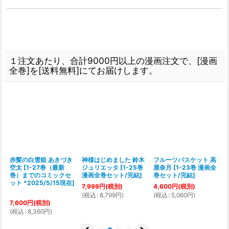
１注文あたり、合計9000円以上の漫画注文で、[漫画
全巻]を[送料無料]にてお届けします。
赤髪の白雪姫 あきづき
神様はじめました 鈴木
フルーツバスケット 高
空太
[
1-27巻（最新
ジュリエッタ
[
1-25巻
屋奈月
[
1-23巻 漫画全
巻）までのコミックセ
漫画全巻セット/完結
]
巻セット/完結
]
ット *2025/5/15現在
]
7,999
円
(税別)
4,600
円
(税別)
(
税込
:
8,799
円
)
(
税込
:
5,060
円
)
(
7,600
円
(税別)
(
税込
:
8,360
円
)