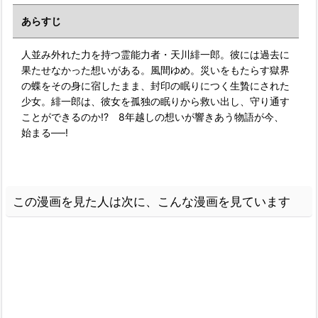
あらすじ
人並み外れた力を持つ霊能力者・天川緋一郎。彼には過去に
果たせなかった想いがある。風間ゆめ。災いをもたらす獄界
の蝶をその身に宿したまま、封印の眠りにつく生贄にされた
少女。緋一郎は、彼女を孤独の眠りから救い出し、守り通す
ことができるのか!? 8年越しの想いが響きあう物語が今、
始まる──!
この漫画を見た人は次に、こんな漫画を見ています