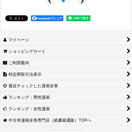
Facebookでシェア
マイページ
ショッピングカート
ご利用案内
特定商取引法表示
最近チェックした漫画全巻
ランキング：男性漫画
ランキング：女性漫画
中古本漫画全巻専門店（紙書籍通販）TOPへ