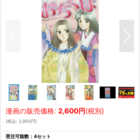
漫画の販売価格
:
2,600
円
(税別)
(
税込
:
2,860
円
)
受注可能数：4セット