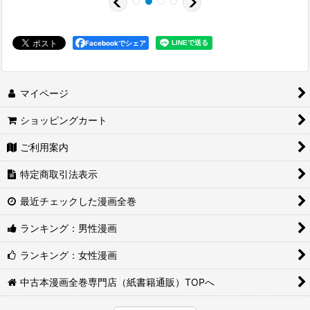
Facebookでシェア
マイページ
ショッピングカート
ご利用案内
特定商取引法表示
最近チェックした漫画全巻
ランキング：男性漫画
ランキング：女性漫画
中古本漫画全巻専門店（紙書籍通販）TOPへ