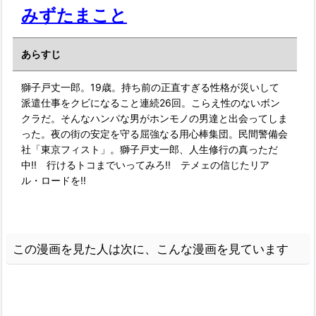
みずたまこと
あらすじ
獅子戸丈一郎。19歳。持ち前の正直すぎる性格が災いして
派遣仕事をクビになること連続26回。こらえ性のないボン
クラだ。そんなハンパな男がホンモノの男達と出会ってしま
った。夜の街の安定を守る屈強なる用心棒集団。民間警備会
社「東京フィスト」。獅子戸丈一郎、人生修行の真っただ
中!! 行けるトコまでいってみろ!! テメェの信じたリア
ル・ロードを!!
この漫画を見た人は次に、こんな漫画を見ています