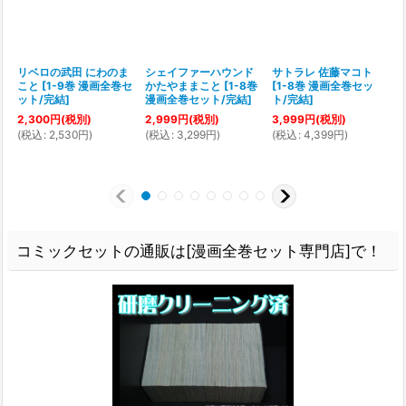
リベロの武田 にわのま
シェイファーハウンド
サトラレ 佐藤マコト
こと
[
1-9巻 漫画全巻セ
かたやままこと
[
1-8巻
[
1-8巻 漫画全巻セッ
ット/完結
]
漫画全巻セット/完結
]
ト/完結
]
2,300
円
(税別)
2,999
円
(税別)
3,999
円
(税別)
1
(
税込
:
2,530
円
)
(
税込
:
3,299
円
)
(
税込
:
4,399
円
)
(
コミックセットの通販は[漫画全巻セット専門店]で！