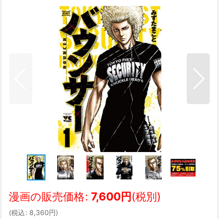
漫画の販売価格
:
7,600
円
(税別)
(
税込
:
8,360
円
)