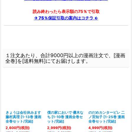
読み終わったら表示額の75％で引取
→ 75％保証引取の案内はコチラ ←
１注文あたり、合計9000円以上の漫画注文で、[漫画
全巻]を[送料無料]にてお届けします。
きょうは会社休みます
僕の家においで 優木な
のだめカンタービレ 二
2
藤村真理
[
1-13巻 漫画
ち
[
1-10巻 漫画全巻セ
ノ宮知子
[
1-25巻 漫画
[
全巻セット/完結
]
ット/完結
]
全巻セット/完結
]
2,600
円
(税別)
2,999
円
(税別)
4,999
円
(税別)