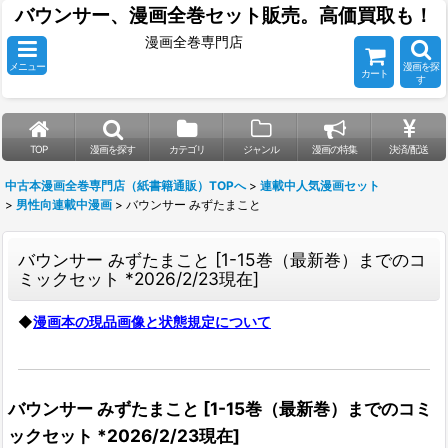
バウンサー、漫画全巻セット販売。高価買取も！
漫画全巻専門店
メニュー
漫画を探
カート
す
TOP
漫画を探す
カテゴリ
ジャンル
漫画の特集
決済/配送
中古本漫画全巻専門店（紙書籍通販）TOPへ
>
連載中人気漫画セット
>
男性向連載中漫画
>
バウンサー みずたまこと
バウンサー みずたまこと
[
1-15巻（最新巻）までのコ
ミックセット *2026/2/23現在
]
◆
漫画本の現品画像と状態規定について
バウンサー みずたまこと
[
1-15巻（最新巻）までのコミ
ックセット *2026/2/23現在
]