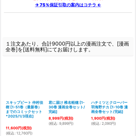
→ 75％保証引取の案内はコチラ ←
１注文あたり、合計9000円以上の漫画注文で、[漫画
全巻]を[送料無料]にてお届けします。
スキップビート 仲村佳
君に届け 椎名軽穂
[
1-
ハチミツとクローバー
樹
[
1-51巻（最新巻）
30巻 漫画全巻セット/
羽海野チカ
[
1-10巻 漫
[
までのコミックセット
完結
]
画全巻セット/完結
]
*2025/1/3現在
]
8,999
円
(税別)
1,900
円
(税別)
(
税込
:
9,899
円
)
(
税込
:
2,090
円
)
1
11,600
円
(税別)
(
(
税込
:
12,760
円
)