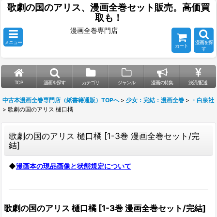
歌劇の国のアリス、漫画全巻セット販売。高価買
取も！
漫画全巻専門店
メニュー
漫画を探
カート
す
TOP
漫画を探す
カテゴリ
ジャンル
漫画の特集
決済/配送
中古本漫画全巻専門店（紙書籍通販）TOPへ
>
少女：完結：漫画全巻
>
・白泉社
>
歌劇の国のアリス 樋口橘
歌劇の国のアリス 樋口橘
[
1-3巻 漫画全巻セット/完
結
]
◆
漫画本の現品画像と状態規定について
歌劇の国のアリス 樋口橘
[
1-3巻 漫画全巻セット/完結
]