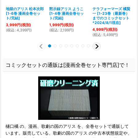
地獄のアリス 松本次郎
黙示録アリス ようこ
テラフォーマーズ 橘賢
[
1-6巻 漫画全巻セッ
[
1-4巻 漫画全巻セッ
一
[
1-23巻（最新巻）
[
ト/完結
]
ト/完結
]
までのコミックセット
*2024/8/1現在
]
3,999
円
(税別)
1,999
円
(税別)
4,999
円
(税別)
(
税込
:
4,399
円
)
(
税込
:
2,199
円
)
(
(
税込
:
5,499
円
)
コミックセットの通販は[漫画全巻セット専門店]で！
樋口橘 の、漫画、歌劇の国のアリス を、全巻セットで通販して
います。販売している、歌劇の国のアリス の中古本状態規定や、