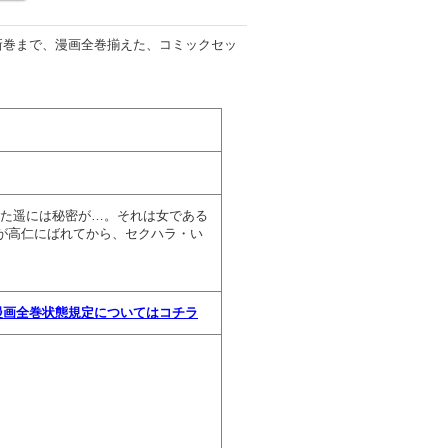
新巻まで、漫画全巻揃えた、コミックセッ
た遥には秘密が…。それは女である
が高仁にばれてから、セクハラ・い
 漫画全巻状態規定についてはコチラ