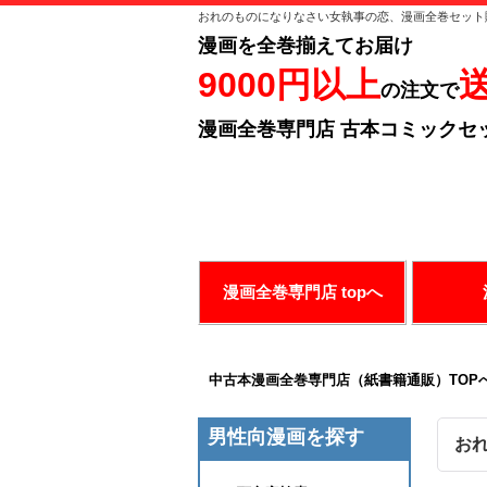
おれのものになりなさい女執事の恋、漫画全巻セット
漫画を全巻揃えてお届け
9000円以上
の注文で
漫画全巻専門店 古本コミックセ
ありがとうございます！
お好み
漫画全巻専門店 topへ
中古本漫画全巻専門店（紙書籍通販）TOP
男性向漫画を探す
お