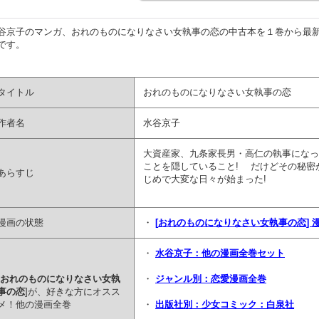
谷京子のマンガ、おれのものになりなさい女執事の恋の中古本を１巻から最
です。
タイトル
おれのものになりなさい女執事の恋
作者名
水谷京子
大資産家、九条家長男・高仁の執事になっ
ことを隠していること! だけどその秘密
あらすじ
じめで大変な日々が始まった!
漫画の状態
・
[
おれのものになりなさい女執事の恋
]
・
水谷京子：他の漫画全巻セット
おれのものになりなさい女執
・
ジャンル別：恋愛漫画全巻
事の恋
]が、好きな方にオスス
メ！他の漫画全巻
・
出版社別：少女コミック：白泉社