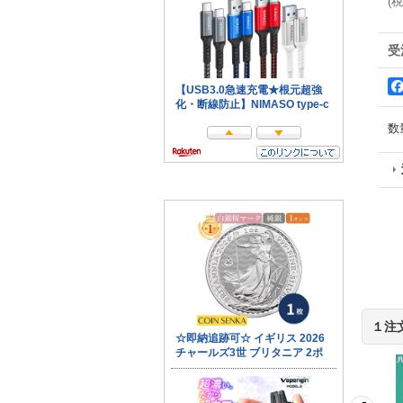
(
税
受
数
１注