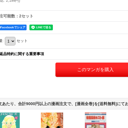
込
:
2,199円
)
注可能数：2セット
Facebookでシェア
量
:
セット
返品特約に関する重要事項
文あたり、合計9000円以上の漫画注文で、[漫画全巻]を[送料無料]にて