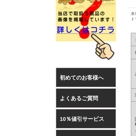
水
ト
初めてのお客様へ
よくあるご質問
10％値引サービス
[