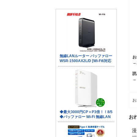
お
→
読
→
お
お
漫