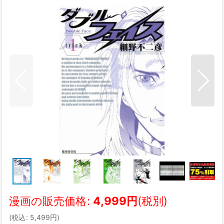
漫画の販売価格
:
4,999
円
(税別)
(
税込
:
5,499
円
)