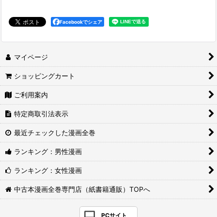
Facebookでシェア
マイページ
ショッピングカート
ご利用案内
特定商取引法表示
最近チェックした漫画全巻
ランキング：男性漫画
ランキング：女性漫画
中古本漫画全巻専門店（紙書籍通販）TOPへ
PCサイト