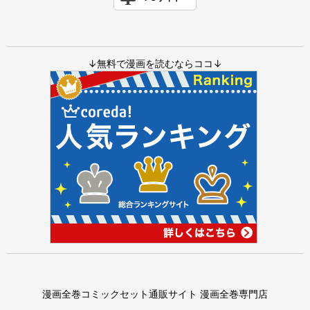
↓無料で漫画を読むならココ↓
漫画全巻コミックセット通販サイト 漫画全巻専門店