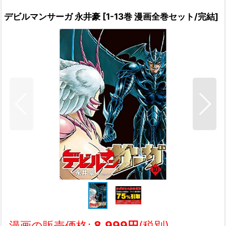
デビルマンサーガ 永井豪
[
1-13巻 漫画全巻セット/完結
]
漫画の販売価格
:
8,999
円
(税別)