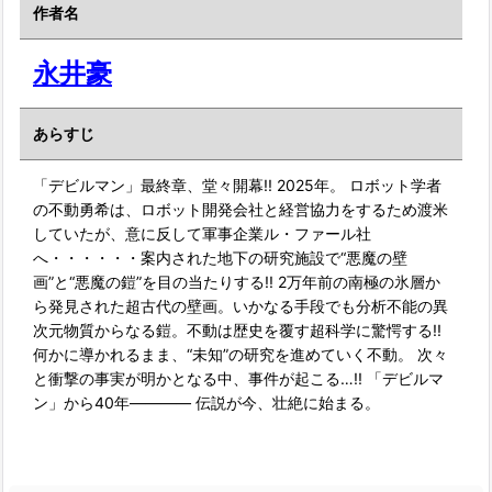
作者名
永井豪
あらすじ
「デビルマン」最終章、堂々開幕!! 2025年。 ロボット学者
の不動勇希は、ロボット開発会社と経営協力をするため渡米
していたが、意に反して軍事企業ル・ファール社
へ・・・・・・案内された地下の研究施設で“悪魔の壁
画”と“悪魔の鎧”を目の当たりする!! 2万年前の南極の氷層か
ら発見された超古代の壁画。いかなる手段でも分析不能の異
次元物質からなる鎧。不動は歴史を覆す超科学に驚愕する!!
何かに導かれるまま、“未知”の研究を進めていく不動。 次々
と衝撃の事実が明かとなる中、事件が起こる…!! 「デビルマ
ン」から40年―――― 伝説が今、壮絶に始まる。