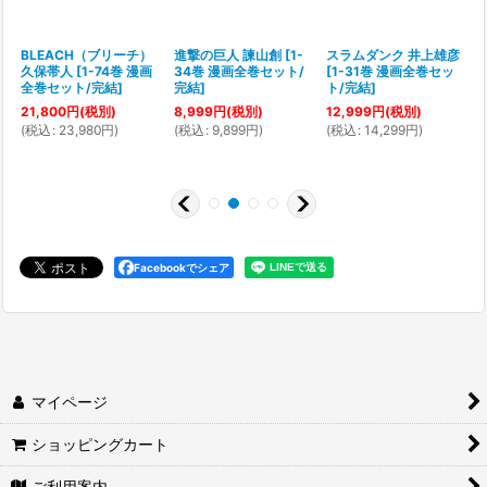
2
BLEACH（ブリーチ）
進撃の巨人 諫山創
[
1-
スラムダンク 井上雄彦
久保帯人
[
1-74巻 漫画
34巻 漫画全巻セット/
[
1-31巻 漫画全巻セッ
[
全巻セット/完結
]
完結
]
ト/完結
]
21,800
円
(税別)
8,999
円
(税別)
12,999
円
(税別)
(
税込
:
23,980
円
)
(
税込
:
9,899
円
)
(
税込
:
14,299
円
)
(
Facebookでシェア
マイページ
ショッピングカート
ご利用案内