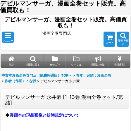
デビルマンサーガ、漫画全巻セット販売。高
価買取も！
デビルマンサーガ、漫画全巻セット販売。高価買
取も！
漫画全巻専門店
メニュー
漫画を探
カート
す
TOP
漫画を探す
カテゴリ
ジャンル
漫画の特集
決済/配送
中古本漫画全巻専門店（紙書籍通販）TOPへ
>
青年：完結：漫画全巻
>
作者（作画）：な行
>
デビルマンサーガ 永井豪
デビルマンサーガ 永井豪
[
1-13巻 漫画全巻セット/完
結
]
◆
漫画本の現品画像と状態規定について