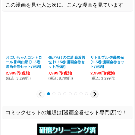
この漫画を見た人は次に、こんな漫画を見ています
おにいちゃんコントロ
傷だらけの仁清 猿渡哲
リトルブル 佐藤駿光
ール 影崎由那
[
1-5巻
也
[
1-15巻 漫画全巻セ
[
1-5巻 漫画全巻セッ
漫画全巻セット/完結
]
ット/完結
]
ト/完結
]
2,999
円
(税別)
7,999
円
(税別)
2,999
円
(税別)
1
(
税込
:
3,299
円
)
(
税込
:
8,799
円
)
(
税込
:
3,299
円
)
(
コミックセットの通販は[漫画全巻セット専門店]で！