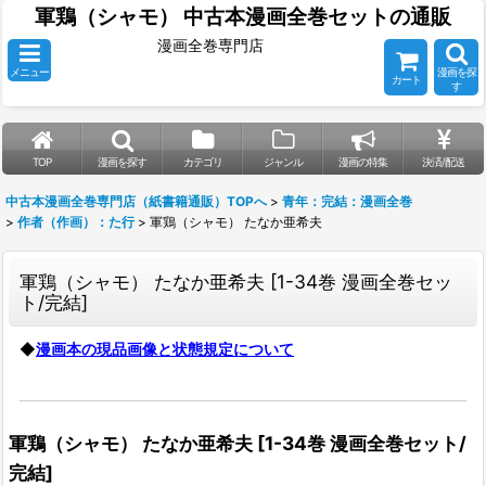
軍鶏（シャモ） 中古本漫画全巻セットの通販
漫画全巻専門店
メニュー
漫画を探
カート
す
TOP
漫画を探す
カテゴリ
ジャンル
漫画の特集
決済/配送
中古本漫画全巻専門店（紙書籍通販）TOPへ
>
青年：完結：漫画全巻
>
作者（作画）：た行
>
軍鶏（シャモ） たなか亜希夫
軍鶏（シャモ） たなか亜希夫
[
1-34巻 漫画全巻セッ
ト/完結
]
◆
漫画本の現品画像と状態規定について
軍鶏（シャモ） たなか亜希夫
[
1-34巻 漫画全巻セット/
完結
]