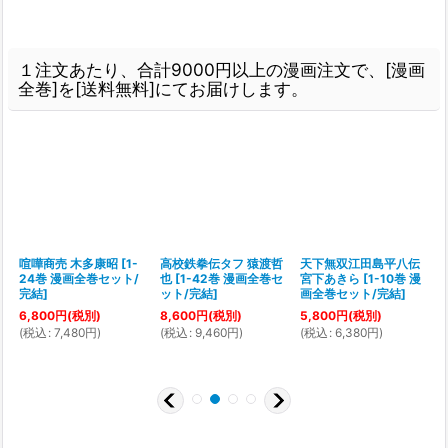
１注文あたり、合計9000円以上の漫画注文で、[漫画
全巻]を[送料無料]にてお届けします。
か
喧嘩商売 木多康昭
[
1-
高校鉄拳伝タフ 猿渡哲
天下無双江田島平八伝
24巻 漫画全巻セット/
也
[
1-42巻 漫画全巻セ
宮下あきら
[
1-10巻 漫
[
完結
]
ット/完結
]
画全巻セット/完結
]
6,800
円
(税別)
8,600
円
(税別)
5,800
円
(税別)
(
税込
:
7,480
円
)
(
税込
:
9,460
円
)
(
税込
:
6,380
円
)
(