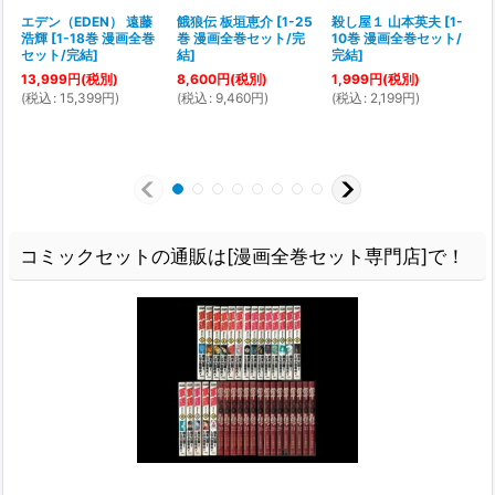
エデン（EDEN） 遠藤
餓狼伝 板垣恵介
[
1-25
殺し屋１ 山本英夫
[
1-
浩輝
[
1-18巻 漫画全巻
巻 漫画全巻セット/完
10巻 漫画全巻セット/
[
セット/完結
]
結
]
完結
]
13,999
円
(税別)
8,600
円
(税別)
1,999
円
(税別)
(
税込
:
15,399
円
)
(
税込
:
9,460
円
)
(
税込
:
2,199
円
)
(
コミックセットの通販は[漫画全巻セット専門店]で！