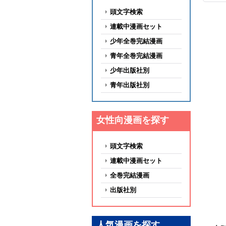
頭文字検索
連載中漫画セット
少年全巻完結漫画
青年全巻完結漫画
少年出版社別
青年出版社別
女性向漫画を探す
頭文字検索
連載中漫画セット
全巻完結漫画
出版社別
人気漫画を探す