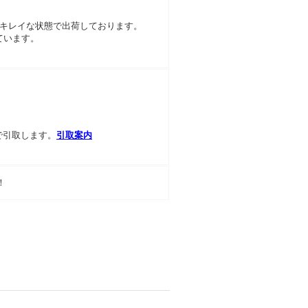
的キレイな状態で出荷しております。
ています。
で引取します。
引取案内
！