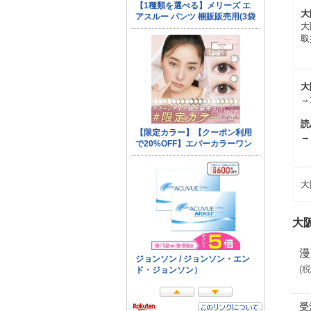
大
大
取
大
→
読
→
大
大
漫
(
税
受