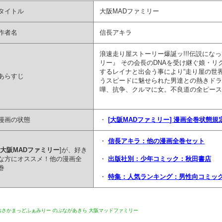
タイトル
大阪MADファミリー
作者名
信長アキラ
浪速走り屋ストーリー爆誕ッ!!!伝説にな
リー』 その会長のDNAを受け継ぐ娘・リ
するレイナと出会う事により“走り屋の世界
あらすじ
うスピードに魅せられた男達との熱きドラ
嘩、抗争、クルマに女。不良道の全ピースが
漫画の状態
・
[
大阪MADファミリー
] 漫画全巻状態
・
信長アキラ：他の漫画全巻セット
大阪MADファミリー
]が、好き
な方にオススメ！他の漫画全
・
出版社別：少年コミック：秋田書店
巻
・
特集：人気ランキング：男性向コミッ
おさかまっどふぁみりー のぶながあきら 大阪マッドファミリー