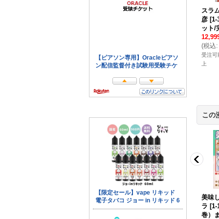
ーローアカデミ
約束のネバーランド
進撃の巨人 諫山創
[
1-
スラ
越耕平
[
1-42巻 漫
出水ぽすか
[
1-20巻 漫
34巻 漫画全巻セット/
彦
[
1
セット/完結
]
画全巻セット/完結
]
完結
]
ット/
0円
(税別)
4,999円
(税別)
8,999円
(税別)
12,9
21,780円
)
(
税込
:
5,499円
)
(
税込
:
9,899円
)
(
税込
:
数：3セット
受注可能数：1セット
受注可能数：3セット
受注可
上
この
 61-80巻/20
正直不動産 大谷アキ
オニナギ 石田あきら
美味
ト 花咲アキラ
ラ
[
1-23巻（最新巻）
[
1-4巻 漫画全巻セッ
ラ
[
1
までのコミックセット
ト/完結
]
巻）