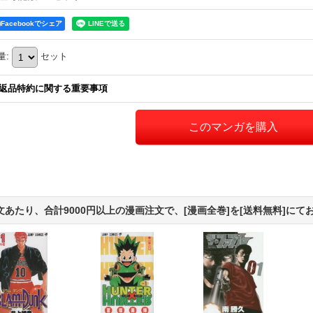
Facebookでシェア
量
:
セット
返品特約に関する重要事項
文あたり、合計9000円以上の漫画注文で、[漫画全巻]を[送料無料]にて