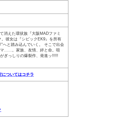
って消えた環状族『大阪MADファミ
ク。彼女は『シビックEK9』を所有
"へと踏み込んでいく。 そこで出会
マ……。家族、友情、絆と命。喧
ぎっしりの爆裂作、発進ッ!!!!!
規定についてはコチラ
ク