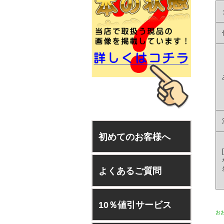
初めてのお客様へ
[
よくあるご質問
10％値引サービス
お