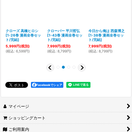
5
クローズ 高橋ヒロシ
クローバー 平川哲弘
今日から俺は 西森博之
[
1-26巻 漫画全巻セッ
[
1-43巻 漫画全巻セッ
[
1-38巻 漫画全巻セッ
[
ト/完結
]
ト/完結
]
ト/完結
]
5,999
円
(税別)
7,999
円
(税別)
7,999
円
(税別)
(
税込
:
6,599
円
)
(
税込
:
8,799
円
)
(
税込
:
8,799
円
)
(
Facebookでシェア
マイページ
ショッピングカート
ご利用案内