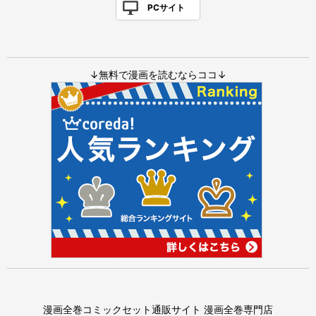
PCサイト
↓無料で漫画を読むならココ↓
漫画全巻コミックセット通販サイト 漫画全巻専門店