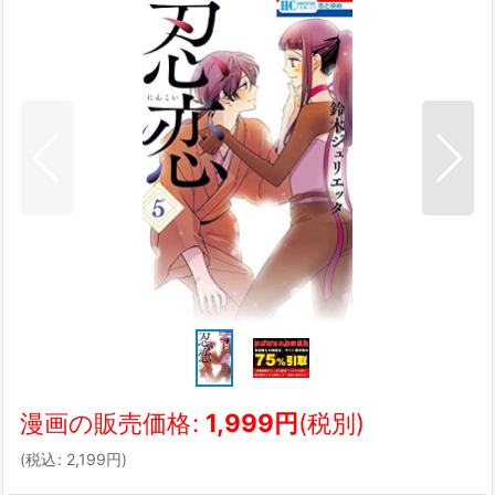
漫画の販売価格
:
1,999
円
(税別)
(
税込
:
2,199
円
)