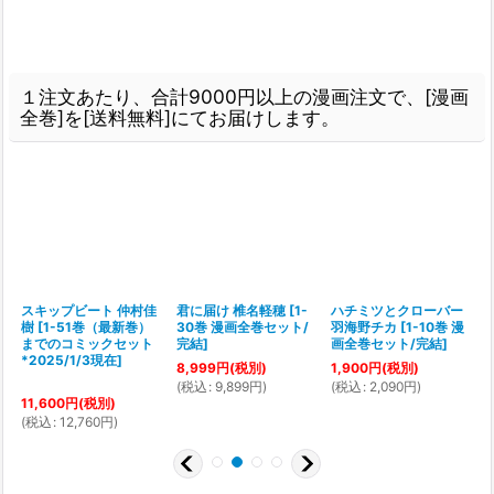
１注文あたり、合計9000円以上の漫画注文で、[漫画
全巻]を[送料無料]にてお届けします。
スキップビート 仲村佳
君に届け 椎名軽穂
[
1-
ハチミツとクローバー
樹
[
1-51巻（最新巻）
30巻 漫画全巻セット/
羽海野チカ
[
1-10巻 漫
[
までのコミックセット
完結
]
画全巻セット/完結
]
*2025/1/3現在
]
8,999
円
(税別)
1,900
円
(税別)
(
税込
:
9,899
円
)
(
税込
:
2,090
円
)
1
11,600
円
(税別)
(
(
税込
:
12,760
円
)