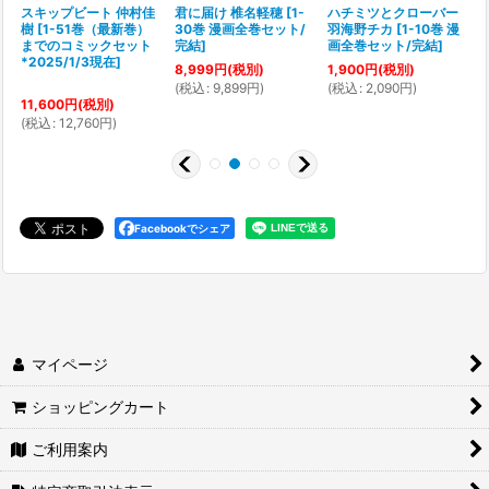
スキップビート 仲村佳
君に届け 椎名軽穂
[
1-
ハチミツとクローバー
樹
[
1-51巻（最新巻）
30巻 漫画全巻セット/
羽海野チカ
[
1-10巻 漫
[
までのコミックセット
完結
]
画全巻セット/完結
]
*2025/1/3現在
]
8,999
円
(税別)
1,900
円
(税別)
(
税込
:
9,899
円
)
(
税込
:
2,090
円
)
1
11,600
円
(税別)
(
(
税込
:
12,760
円
)
Facebookでシェア
マイページ
ショッピングカート
ご利用案内