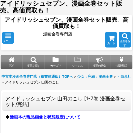
アイドリッシュセブン、漫画全巻セット販
売。高価買取も！
アイドリッシュセブン、漫画全巻セット販売。高
価買取も！
漫画全巻専門店
メニュー
漫画を探
カート
す
TOP
漫画を探す
カテゴリ
ジャンル
漫画の特集
決済/配送
中古本漫画全巻専門店（紙書籍通販）TOPへ
>
少女：完結：漫画全巻
>
・白泉社
>
アイドリッシュセブン 山田のこし
アイドリッシュセブン 山田のこし
[
1-7巻 漫画全巻セ
ット/完結
]
◆
漫画本の現品画像と状態規定について