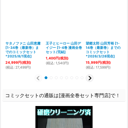
サタノファニ 山田恵庸
王子とヒーロー 山田デ
望郷太郎 山田芳裕
[
1-
[
1-34巻（最新巻）ま
イジー
[
1-4巻 漫画全巻
14巻（最新巻）までの
[
でのコミックセット
セット/完結
]
コミックセット
*2025/8/1現在
]
*2026/3/28現在
]
1,400
円
(税別)
24,999
円
(税別)
15,999
円
(税別)
(
税込
:
1,540
円
)
(
(
税込
:
27,499
円
)
(
税込
:
17,599
円
)
コミックセットの通販は[漫画全巻セット専門店]で！