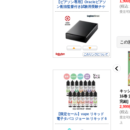
7/19現在
]
ット *2025/1/3現在
]
8,999円
(税別)
1,90
9円
(税別)
11,600円
(税別)
(
税込
:
9,899円
)
(
税込
:
14,299円
)
(
税込
:
12,760円
)
受注可能数：10セット以
受注可
数：2セット
受注可能数：1セット
上
この
ツミ 此元和津
もっと野球しようぜ
花ざかりの君たちへ
キッシ
8巻 漫画全巻セ
いわさわ正泰
[
1-15巻
中条比紗也
[
1-23巻 漫
16巻
完結
]
漫画全巻セット/完結
]
画全巻セット/完結
]
完結
]
円
(税別)
4,999円
(税別)
6,999円
(税別)
2,99
3,740円
)
(
税込
:
5,499円
)
(
税込
:
7,699円
)
(
税込
:
数：1セット
受注可能数：2セット
受注可能数：10セット以
受注可
上
上