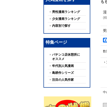
も
男性漫画ランキング
漫
(
税
少女漫画ランキング
内容別で探す
受
特集ページ
数
パチンコ店休憩所に
オススメ
年代別人気漫画
島耕作シリーズ
注目の人気作家
中