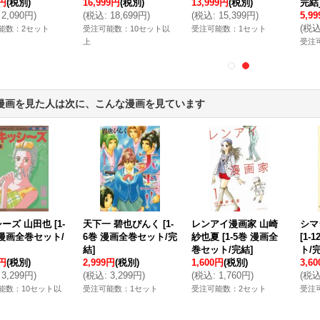
0円
(税別)
16,999円
(税別)
13,999円
(税別)
完結
2,090円
)
(
税込
:
18,699円
)
(
税込
:
15,399円
)
5,9
(
税
能数：2セット
受注可能数：10セット以
受注可能数：1セット
上
受注
漫画を見た人は次に、こんな漫画を見ています
ーズ 山田也
[
1-
天下一 碧也ぴんく
[
1-
レンアイ漫画家 山崎
シマ
 漫画全巻セット/
6巻 漫画全巻セット/完
紗也夏
[
1-5巻 漫画全
[
1-
結
]
巻セット/完結
]
ト/
9円
(税別)
2,999円
(税別)
1,600円
(税別)
3,6
3,299円
)
(
税込
:
3,299円
)
(
税込
:
1,760円
)
(
税
能数：10セット以
受注可能数：1セット
受注可能数：2セット
受注