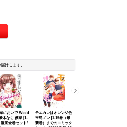
お届けします。
家においで Wedd
モエカレはオレンジ色
g 優木なち 僕家
[
1-
玉島ノン
[
1-15巻（最
巻 漫画全巻セット/
新巻）までのコミック