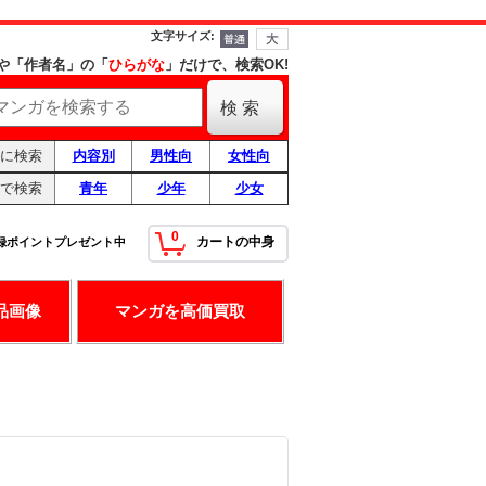
文字サイズ
:
や「作者名」の「
ひらがな
」だけで、検索OK!
に検索
内容別
男性向
女性向
で検索
青年
少年
少女
0
カートの中身
録ポイントプレゼント中
！
最高の条件です！
品画像
マンガを高価買取