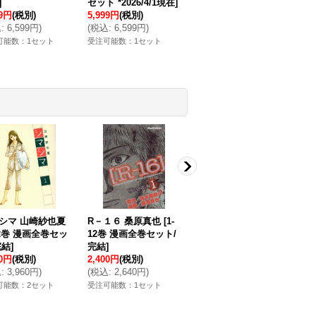
]
セット *2026/4/1現在
]
99円
(税別)
5,999円
(税別)
込
:
6,599円
)
(
税込
:
6,599円
)
可能数：1セット
受注可能数：1セット
シマ 山崎紗也夏
R－１６ 桑原真也
[
1-
カーニヴァル 御巫桃
シ
12巻 漫画全巻セッ
12巻 漫画全巻セット/
也
[
1-28巻 漫画全巻セ
中
完結
]
完結
]
ット/完結
]
画
00円
(税別)
2,400円
(税別)
7,999円
(税別)
60
込
:
3,960円
)
(
税込
:
2,640円
)
(
税込
:
8,799円
)
(
税
可能数：2セット
受注可能数：1セット
受注可能数：2セット
受
上