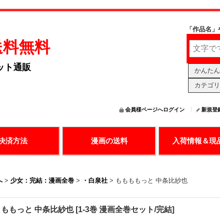
「作品名」
送料無料
ット通販
かんたん
カテゴリ
会員様ページへログイン
新規登
の決済で漫画購入
送料無料アリ
日々更新中
決済方法
漫画の送料
入荷情報＆現
へ
>
少女：完結：漫画全巻
>
・白泉社
>
ももももっと 中条比紗也
ももっと 中条比紗也
[
1-3巻 漫画全巻セット/完結
]