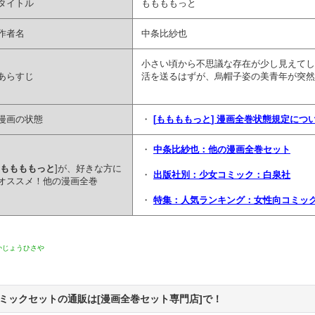
タイトル
ももももっと
作者名
中条比紗也
小さい頃から不思議な存在が少し見えてし
あらすじ
活を送るはずが、烏帽子姿の美青年が突然
漫画の状態
・
[
ももももっと
] 漫画全巻状態規定につ
・
中条比紗也：他の漫画全巻セット
ももももっと
]が、好きな方に
・
出版社別：少女コミック：白泉社
オススメ！他の漫画全巻
・
特集：人気ランキング：女性向コミッ
かじょうひさや
ミックセットの通販は[漫画全巻セット専門店]で！