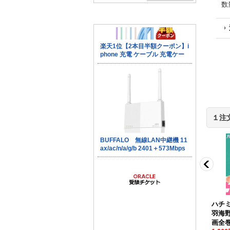
数
１注
人帳 緑川ゆき
スキップビート 仲村
君に届け 椎名軽穂
[
1-
ハチ
2巻（最新巻）ま
佳樹
[
1-51巻（最新
30巻 漫画全巻セット/
羽海
ミックセット
巻）までのコミックセ
完結
]
画全巻