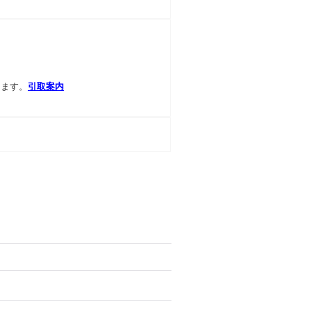
します。
引取案内