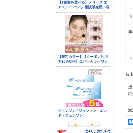
も
→
読
→
も
も
漫
(
税
受