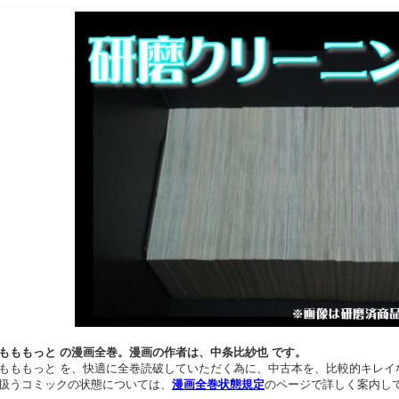
もももっと の漫画全巻。漫画の作者は、中条比紗也 です。
もももっと を、快適に全巻読破していただく為に、中古本を、比較的キレイ
扱うコミックの状態については、
漫画全巻状態規定
のページで詳しく案内し