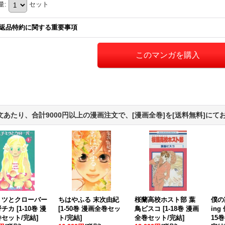
量
:
セット
返品特約に関する重要事項
文あたり、合計9000円以上の漫画注文で、[漫画全巻]を[送料無料]にて
ミツとクローバー
ちはやふる 末次由紀
桜蘭高校ホスト部 葉
僕の
野チカ
[
1-10巻 漫
[
1-50巻 漫画全巻セッ
鳥ビスコ
[
1-18巻 漫画
in
セット/完結
]
ト/完結
]
全巻セット/完結
]
15