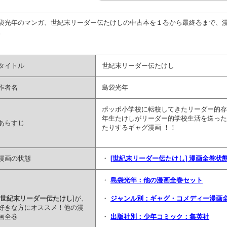
袋光年のマンガ、世紀末リーダー伝たけしの中古本を１巻から最終巻まで、
。
タイトル
世紀末リーダー伝たけし
作者名
島袋光年
ポッポ小学校に転校してきたリーダー的存
年生たけしがリーダー的学校生活を送った
あらすじ
たりするギャグ漫画 ！！
漫画の状態
・
[
世紀末リーダー伝たけし
] 漫画全巻
・
島袋光年：他の漫画全巻セット
世紀末リーダー伝たけし
]が、
・
ジャンル別：ギャグ・コメディー漫画
好きな方にオススメ！他の漫
画全巻
・
出版社別：少年コミック：集英社