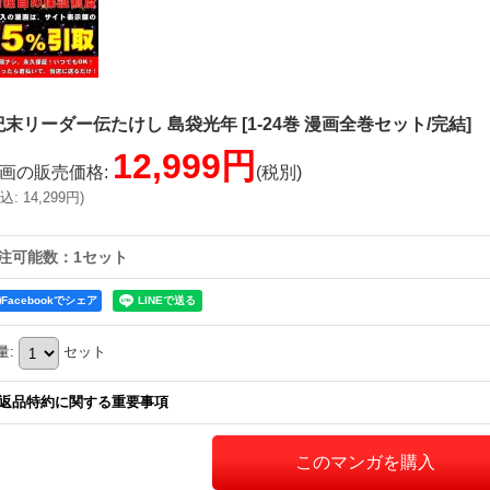
紀末リーダー伝たけし 島袋光年
[
1-24巻 漫画全巻セット/完結
]
12,999円
画の販売価格
:
(税別)
込
:
14,299円
)
注可能数：1セット
Facebookでシェア
量
:
セット
返品特約に関する重要事項