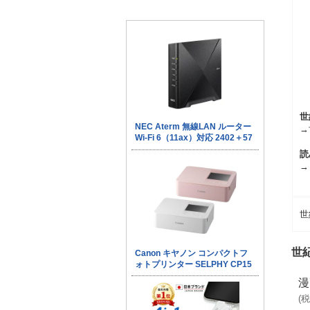
世
→
読
→
世
世
漫
(
税