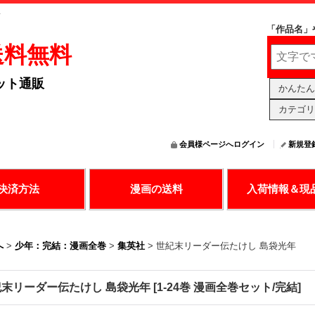
販
「作品名」
送料無料
ット通販
かんたん
カテゴリ
会員様ページへログイン
新規登
の決済で漫画購入
送料無料アリ
日々更新中
決済方法
漫画の送料
入荷情報＆現
へ
>
少年：完結：漫画全巻
>
集英社
>
世紀末リーダー伝たけし 島袋光年
紀末リーダー伝たけし 島袋光年
[
1-24巻 漫画全巻セット/完結
]