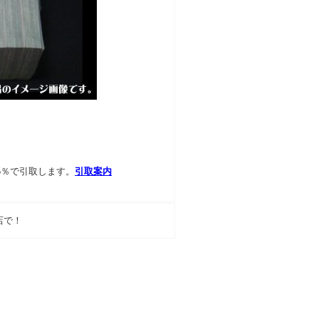
5％で引取します。
引取案内
店で！