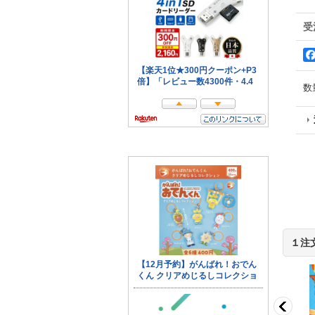
受
数
１注