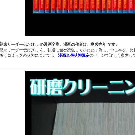
紀末リーダー伝たけし の漫画全巻。漫画の作者は、島袋光年 です。
紀末リーダー伝たけし を、快適に全巻読破していただく為に、中古本を、比
扱うコミックの状態については、
漫画全巻状態規定
のページで詳しく案内し