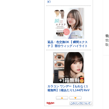
世
世
取