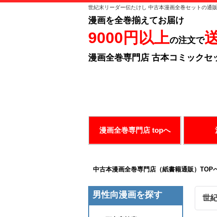
世紀末リーダー伝たけし 中古本漫画全巻セットの通
漫画を全巻揃えてお届け
9000円以上
の注文で
漫画全巻専門店 古本コミックセ
ありがとうございます！
お好み
漫画全巻専門店 topへ
中古本漫画全巻専門店（紙書籍通販）TOP
男性向漫画を探す
世