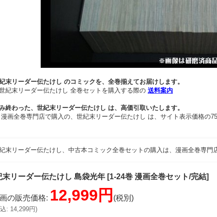
紀末リーダー伝たけし のコミックを、全巻揃えてお届けします。
世紀末リーダー伝たけし 全巻セットを購入する際の
送料案内
み終わった、世紀末リーダー伝たけし は、高価引取いたします。
 漫画全巻専門店で購入の、世紀末リーダー伝たけし は、サイト表示価格の7
紀末リーダー伝たけし、中古本コミック全巻セットの購入は、漫画全巻専門
紀末リーダー伝たけし 島袋光年
[
1-24巻 漫画全巻セット/完結
]
12,999円
画の販売価格
:
(税別)
込
:
14,299円
)