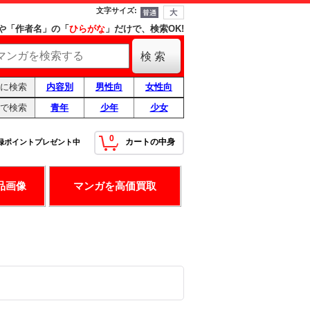
文字サイズ
:
や「作者名」の「
ひらがな
」だけで、検索OK!
に検索
内容別
男性向
女性向
で検索
青年
少年
少女
0
カートの中身
録ポイントプレゼント中
！
最高の条件です！
品画像
マンガを高価買取