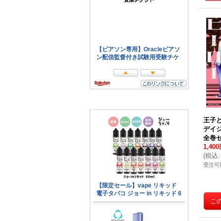
王子
デイ
全巻セ
1,40
(
税込
:
受注可