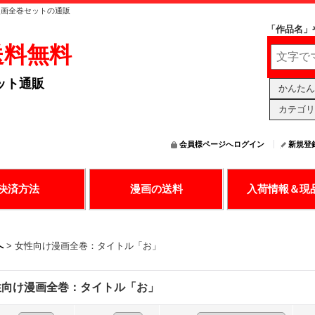
漫画全巻セットの通販
「作品名」
送料無料
ット通販
かんたん
カテゴリ
会員様ページへログイン
新規登
の決済で漫画購入
送料無料アリ
日々更新中
決済方法
漫画の送料
入荷情報＆現
へ
>
女性向け漫画全巻：タイトル「お」
性向け漫画全巻：タイトル「お」