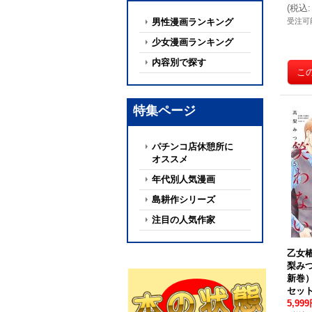
(
税込
:
男性漫画ランキング
受注可
少女漫画ランキング
内容別で探す
特集ページ
パチンコ店休憩所に
オススメ
年代別人気漫画
島耕作シリーズ
注目の人気作家
乙女
梨み
新巻
セット 
5,99