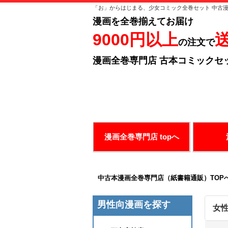
「お」からはじまる、少女コミック全巻セット 中古
漫画を全巻揃えてお届け
9000円以上
の注文で
漫画全巻専門店 古本コミックセ
ありがとうございます！
お好み
漫画全巻専門店 topへ
中古本漫画全巻専門店（紙書籍通販）TOP
男性向漫画を探す
女