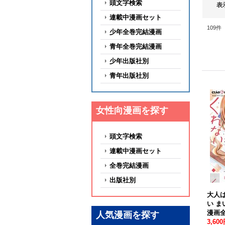
頭文字検索
表
連載中漫画セット
109
件
少年全巻完結漫画
青年全巻完結漫画
少年出版社別
青年出版社別
女性向漫画を探す
頭文字検索
連載中漫画セット
全巻完結漫画
出版社別
大人
い ま
漫画
人気漫画を探す
3,60