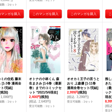
受注可能数：1セット
能数：1セット
カミの住処 藤末
オトナの小林くん 森
オオカミ王子の言うと
推し
ら
[
1-3巻 漫画全
生まさみ
[
1-6巻（最新
おり 上森優
[
1-11巻
きた
ト/完結
]
巻）までのコミックセ
漫画全巻セット/完結
]
（最
(税別)
ット *2021/5/6現在
]
2,999円
(税別)
ックセ
1,099円
)
2,400円
(税別)
(
税込
:
3,299円
)
現在
(
税込
:
2,640円
)
8,9
能数：1セット
受注可能数：1セット
(
税
受注可能数：1セット
受注