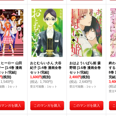
とヒーロー 山田
おとむらいさん 大谷
おはよういばら姫 森
終わ
ジー
[
1-4巻 漫画
紀子
[
1-4巻 漫画全巻
野萌
[
1-6巻 漫画全巻
する
ット/完結
]
セット/完結
]
セット/完結
]
8巻
0円
(税別)
1,600円
(税別)
2,400円
(税別)
完結
1,540円
)
(
税込
:
1,760円
)
(
税込
:
2,640円
)
3,4
(
税
能数：1セット
受注可能数：1セット
受注可能数：1セット
受注