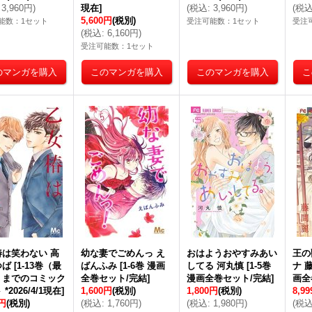
3,960円
)
現在
]
(
税込
:
3,960円
)
(
税
5,600円
(税別)
能数：1セット
受注可能数：1セット
受注
(
税込
:
6,160円
)
受注可能数：1セット
椿は笑わない 高
幼な妻でごめんっ え
おはようおやすみあい
王の
つば
[
1-13巻（最
ばんふみ
[
1-6巻 漫画
してる 河丸慎
[
1-5巻
ナ 
）までのコミック
全巻セット/完結
]
漫画全巻セット/完結
]
画全
*2026/4/1現在
]
1,600円
(税別)
1,800円
(税別)
8,9
9円
(税別)
(
税込
:
1,760円
)
(
税込
:
1,980円
)
(
税