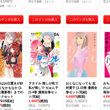
6,599円
)
受注可能数：1セット
受注可能数：1セット
受注
能数：1セット
様はお仕置きが好
ヲタドル 推しが私で
おとなになっても 志
おち
りなかもなか
[
1-
私が推しで ぢゅん子
村貴子
[
1-10巻 漫画全
のぶ
（最新巻）までの
[
1-4巻 漫画全巻セッ
巻セット/完結
]
画全
ックセット
ト/完結
]
4,600円
(税別)
4,9
5/5/15現在
]
2,400円
(税別)
(
税込
:
5,060円
)
(
税
0円
(税別)
(
税込
:
2,640円
)
受注可能数：1セット
受注
5,280円
)