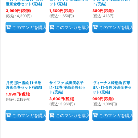
漫画全巻セット/完結
]
ット/完結
]
ト/完結
]
3,999
円
(税別)
1,500
円
(税別)
380
円
(税別)
(
税込
:
4,399
円
)
(
税込
:
1,650
円
)
(
税込
:
418
円
)
このマンガを購入
このマンガを購入
このマンガを購入
月光 那州雪絵
[
1-5巻
サイファ 成田美名子
ヴィーナス綺想曲 西形
漫画全巻セット/完結
]
[
1-12巻 漫画全巻セッ
まい
[
1-5巻 漫画全巻セ
ト/完結
]
ット/完結
]
1,999
円
(税別)
3,600
円
(税別)
999
円
(税別)
(
税込
:
2,199
円
)
(
税込
:
3,960
円
)
(
税込
:
1,099
円
)
このマンガを購入
このマンガを購入
このマンガを購入