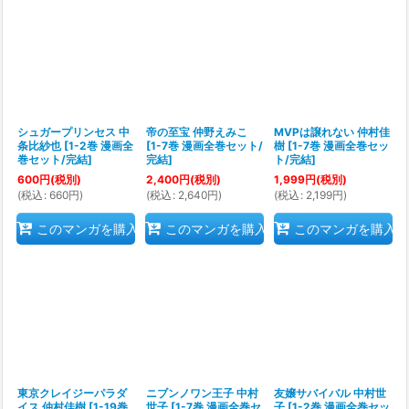
シュガープリンセス 中
帝の至宝 仲野えみこ
MVPは譲れない 仲村佳
条比紗也
[
1-2巻 漫画全
[
1-7巻 漫画全巻セット/
樹
[
1-7巻 漫画全巻セッ
巻セット/完結
]
完結
]
ト/完結
]
600
円
(税別)
2,400
円
(税別)
1,999
円
(税別)
(
税込
:
660
円
)
(
税込
:
2,640
円
)
(
税込
:
2,199
円
)
このマンガを購入
このマンガを購入
このマンガを購入
東京クレイジーパラダ
ニブンノワン王子 中村
友嬢サバイバル 中村世
イス 仲村佳樹
[
1-19巻
世子
[
1-7巻 漫画全巻セ
子
[
1-2巻 漫画全巻セッ