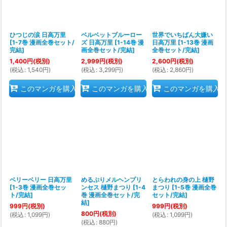
ひつじの涙 日高万里
ベルベットブルーロー
世界でいちばん大嫌い
[
1-7巻 漫画全巻セット/
ズ 日高万里
[
1-14巻 漫
日高万里
[
1-13巻 漫画
完結
]
画全巻セット/完結
]
全巻セット/完結
]
1,400
円
(税別)
2,999
円
(税別)
2,600
円
(税別)
(
税込
:
1,540
円
)
(
税込
:
3,299
円
)
(
税込
:
2,860
円
)
このマンガを購入
このマンガを購入
このマンガを購入
ベリーベリー 日高万里
めるぷりメルヘンプリ
とらわれの身の上 樋野
[
1-3巻 漫画全巻セッ
ンセス 樋野まつり
[
1-4
まつり
[
1-5巻 漫画全巻
ト/完結
]
巻 漫画全巻セット/完
セット/完結
]
結
]
999
円
(税別)
999
円
(税別)
800
円
(税別)
(
税込
:
1,099
円
)
(
税込
:
1,099
円
)
(
税込
:
880
円
)