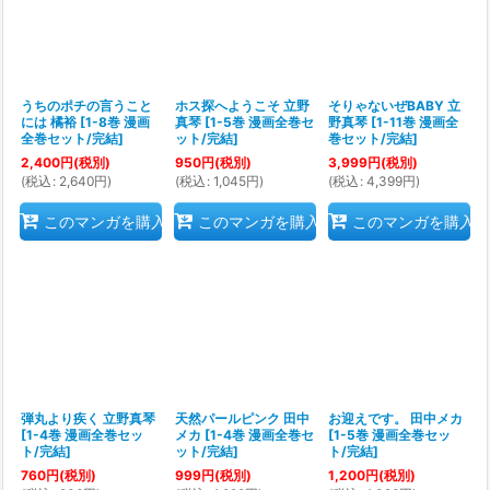
うちのポチの言うこと
ホス探へようこそ 立野
そりゃないぜBABY 立
には 橘裕
[
1-8巻 漫画
真琴
[
1-5巻 漫画全巻セ
野真琴
[
1-11巻 漫画全
全巻セット/完結
]
ット/完結
]
巻セット/完結
]
2,400
円
(税別)
950
円
(税別)
3,999
円
(税別)
(
税込
:
2,640
円
)
(
税込
:
1,045
円
)
(
税込
:
4,399
円
)
このマンガを購入
このマンガを購入
このマンガを購入
弾丸より疾く 立野真琴
天然パールピンク 田中
お迎えです。 田中メカ
[
1-4巻 漫画全巻セッ
メカ
[
1-4巻 漫画全巻セ
[
1-5巻 漫画全巻セッ
ト/完結
]
ット/完結
]
ト/完結
]
760
円
(税別)
999
円
(税別)
1,200
円
(税別)