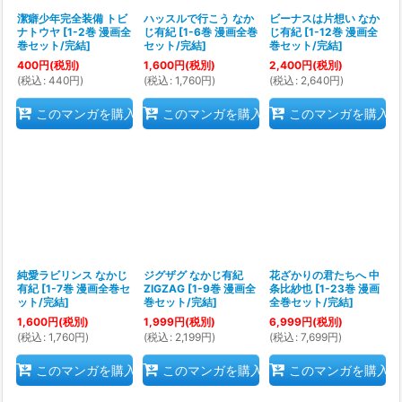
潔癖少年完全装備 トビ
ハッスルで行こう なか
ビーナスは片想い なか
ナトウヤ
[
1-2巻 漫画全
じ有紀
[
1-6巻 漫画全巻
じ有紀
[
1-12巻 漫画全
巻セット/完結
]
セット/完結
]
巻セット/完結
]
400
円
(税別)
1,600
円
(税別)
2,400
円
(税別)
(
税込
:
440
円
)
(
税込
:
1,760
円
)
(
税込
:
2,640
円
)
このマンガを購入
このマンガを購入
このマンガを購入
純愛ラビリンス なかじ
ジグザグ なかじ有紀
花ざかりの君たちへ 中
有紀
[
1-7巻 漫画全巻セ
ZIGZAG
[
1-9巻 漫画全
条比紗也
[
1-23巻 漫画
ット/完結
]
巻セット/完結
]
全巻セット/完結
]
1,600
円
(税別)
1,999
円
(税別)
6,999
円
(税別)
(
税込
:
1,760
円
)
(
税込
:
2,199
円
)
(
税込
:
7,699
円
)
このマンガを購入
このマンガを購入
このマンガを購入