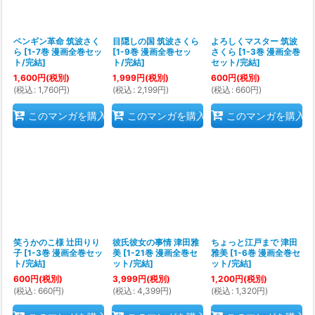
ペンギン革命 筑波さく
目隠しの国 筑波さくら
よろしくマスター 筑波
ら
[
1-7巻 漫画全巻セッ
[
1-9巻 漫画全巻セッ
さくら
[
1-3巻 漫画全巻
ト/完結
]
ト/完結
]
セット/完結
]
1,600
円
(税別)
1,999
円
(税別)
600
円
(税別)
(
税込
:
1,760
円
)
(
税込
:
2,199
円
)
(
税込
:
660
円
)
このマンガを購入
このマンガを購入
このマンガを購入
笑うかのこ様 辻田りり
彼氏彼女の事情 津田雅
ちょっと江戸まで 津田
子
[
1-3巻 漫画全巻セッ
美
[
1-21巻 漫画全巻セ
雅美
[
1-6巻 漫画全巻セ
ト/完結
]
ット/完結
]
ット/完結
]
600
円
(税別)
3,999
円
(税別)
1,200
円
(税別)
(
税込
:
660
円
)
(
税込
:
4,399
円
)
(
税込
:
1,320
円
)