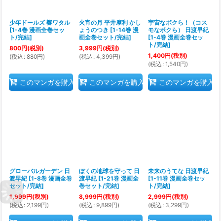
少年ドールズ 響ワタル
火宵の月 平井摩利 かし
宇宙なボクら！（コス
[
1-4巻 漫画全巻セッ
ょうのつき
[
1-14巻 漫
モなボクら） 日渡早紀
ト/完結
]
画全巻セット/完結
]
[
1-4巻 漫画全巻セッ
ト/完結
]
800
円
(税別)
3,999
円
(税別)
1,400
円
(税別)
(
税込
:
880
円
)
(
税込
:
4,399
円
)
(
税込
:
1,540
円
)
このマンガを購入
このマンガを購入
このマンガを購入
グローバルガーデン 日
ぼくの地球を守って 日
未来のうてな 日渡早紀
渡早紀
[
1-8巻 漫画全巻
渡早紀
[
1-21巻 漫画全
[
1-11巻 漫画全巻セッ
セット/完結
]
巻セット/完結
]
ト/完結
]
1,999
円
(税別)
8,999
円
(税別)
2,999
円
(税別)
(
税込
:
2,199
円
)
(
税込
:
9,899
円
)
(
税込
:
3,299
円
)