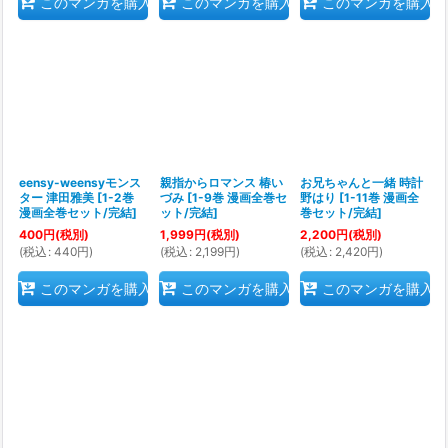
このマンガを購入
このマンガを購入
このマンガを購入
eensy-weensyモンス
親指からロマンス 椿い
お兄ちゃんと一緒 時計
ター 津田雅美
[
1-2巻
づみ
[
1-9巻 漫画全巻セ
野はり
[
1-11巻 漫画全
漫画全巻セット/完結
]
ット/完結
]
巻セット/完結
]
400
円
(税別)
1,999
円
(税別)
2,200
円
(税別)
(
税込
:
440
円
)
(
税込
:
2,199
円
)
(
税込
:
2,420
円
)
このマンガを購入
このマンガを購入
このマンガを購入