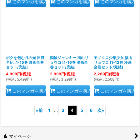
このマンガを購入
このマンガを購入
このマンガを購入
ボクを包む月の光 日渡
悩殺ジャンキー 福山リ
モノクロ少年少女 福山
早紀
[
1-15巻 漫画全巻
ョウコ
[
1-16巻 漫画全
リョウコ
[
1-12巻 漫画
セット/完結
]
巻セット/完結
]
全巻セット/完結
]
4,999
円
(税別)
2,999
円
(税別)
2,280
円
(税別)
(
税込
:
5,499
円
)
(
税込
:
3,299
円
)
(
税込
:
2,508
円
)
このマンガを購入
このマンガを購入
このマンガを購入
«
前
1
...
3
4
5
6
次
»
マイページ