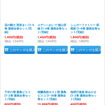
花の騎士 西形まい
[
1-5
エデンへおいで 猫山宮
シュガーファミリー 萩
巻 漫画全巻セット/完
緒
[
1-4巻 漫画全巻セッ
尾彬
[
1-6巻 漫画全巻セ
結
]
ト/完結
]
ット/完結
]
1,400
円
(税別)
1,400
円
(税別)
1,800
円
(税別)
(
税込
:
1,540
円
)
(
税込
:
1,540
円
)
(
税込
:
1,980
円
)
このマンガを購入
このマンガを購入
このマンガを購入
千年の雪 葉鳥ビスコ
桜蘭高校ホスト部 葉鳥
地球行進曲 林みかせ
[
1-2巻 漫画全巻セッ
ビスコ
[
1-18巻 漫画全
[
1-2巻 漫画全巻セッ
ト/完結
]
巻セット/完結
]
ト/完結
]
600
円
(税別)
13,999
円
(税別)
400
円
(税別)