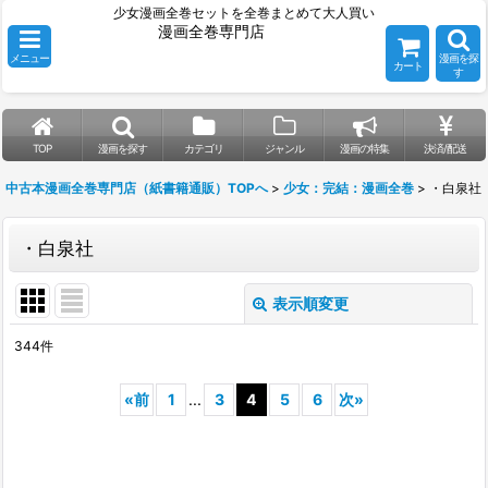
少女漫画全巻セットを全巻まとめて大人買い
漫画全巻専門店
メニュー
漫画を探
カート
す
TOP
漫画を探す
カテゴリ
ジャンル
漫画の特集
決済/配送
中古本漫画全巻専門店（紙書籍通販）TOPへ
>
少女：完結：漫画全巻
>
・白泉社
・白泉社
表示順変更
閉じる
344
件
表示数
:
«
前
1
...
3
4
5
6
次
»
並び順
:
絞り込む