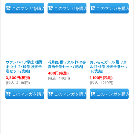
このマンガを購入
このマンガを購入
このマンガを購入
ヴァンパイア騎士 樋野
花月姫 響ワタル
[
1-2巻
おいらんガール 響ワタ
まつり
[
1-19巻 漫画全
漫画全巻セット/完結
]
ル
[
1-5巻 漫画全巻セッ
巻セット/完結
]
ト/完結
]
400
円
(税別)
3,800
円
(税別)
1,100
円
(税別)
(
税込
:
440
円
)
(
税込
:
4,180
円
)
(
税込
:
1,210
円
)
このマンガを購入
このマンガを購入
このマンガを購入