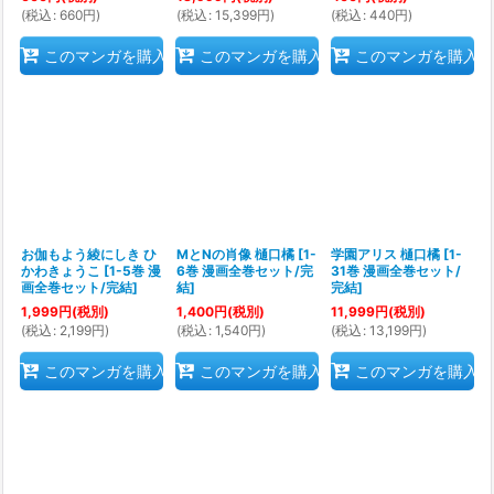
(
税込
:
660
円
)
(
税込
:
15,399
円
)
(
税込
:
440
円
)
このマンガを購入
このマンガを購入
このマンガを購入
お伽もよう綾にしき ひ
MとNの肖像 樋口橘
[
1-
学園アリス 樋口橘
[
1-
かわきょうこ
[
1-5巻 漫
6巻 漫画全巻セット/完
31巻 漫画全巻セット/
画全巻セット/完結
]
結
]
完結
]
1,999
円
(税別)
1,400
円
(税別)
11,999
円
(税別)
(
税込
:
2,199
円
)
(
税込
:
1,540
円
)
(
税込
:
13,199
円
)
このマンガを購入
このマンガを購入
このマンガを購入