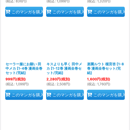
(
税込
:
836
円
)
(
税込
:
1,099
円
)
(
税込
:
1,320
円
)
このマンガを購入
このマンガを購入
このマンガを購入
セーラー服にお願い 田
キスよりも早く 田中メ
楽園ルウト 槻宮杏
[
1-8
中メカ
[
1-4巻 漫画全巻
カ
[
1-12巻 漫画全巻セ
巻 漫画全巻セット/完
セット/完結
]
ット/完結
]
結
]
999
円
(税別)
2,280
円
(税別)
1,600
円
(税別)
(
税込
:
1,099
円
)
(
税込
:
2,508
円
)
(
税込
:
1,760
円
)
このマンガを購入
このマンガを購入
このマンガを購入