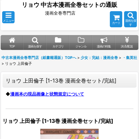
リョウ 中古本漫画全巻セットの通販
漫画全巻専門店
メニュー
漫画を探
カート
す
TOP
漫画を探す
カテゴリ
ジャンル
漫画の特集
決済/配送
中古本漫画全巻専門店（紙書籍通販）TOPへ
>
少女：完結：漫画全巻
>
・集英社
>
リョウ 上田倫子
リョウ 上田倫子
[
1-13巻 漫画全巻セット/完結
]
◆
漫画本の現品画像と状態規定について
リョウ 上田倫子
[
1-13巻 漫画全巻セット/完結
]