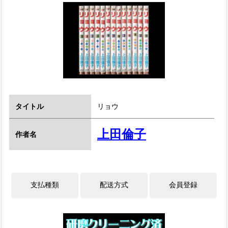
タイトル
リョウ
上田倫子
作者名