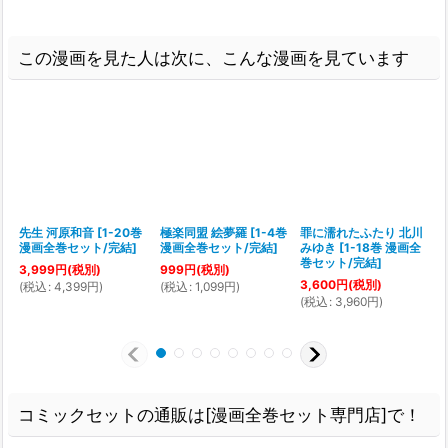
この漫画を見た人は次に、こんな漫画を見ています
先生 河原和音
[
1-20巻
極楽同盟 絵夢羅
[
1-4巻
罪に濡れたふたり 北川
漫画全巻セット/完結
]
漫画全巻セット/完結
]
みゆき
[
1-18巻 漫画全
[
巻セット/完結
]
3,999
円
(税別)
999
円
(税別)
3,600
円
(税別)
(
税込
:
4,399
円
)
(
税込
:
1,099
円
)
(
税込
:
3,960
円
)
(
コミックセットの通販は[漫画全巻セット専門店]で！