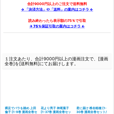
合計9000円以上のご注文で送料無料
→ 「決済方法」や「送料」の案内はコチラ ←
読み終わったら表示額の75％で引取
→ 75％保証引取の案内はコチラ ←
１注文あたり、合計9000円以上の漫画注文で、[漫画
全巻]を[送料無料]にてお届けします。
田
裸足でバラを踏め 上田
花より男子 神尾葉子
君に届け 椎名軽穂
[
1-
倫子
[
1-9巻 漫画全巻セ
[
1-37巻 漫画全巻セッ
30巻 漫画全巻セット/