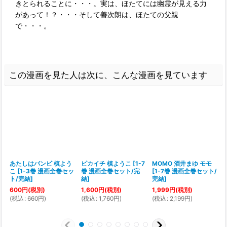
きとられることに・・・。実は、ほたてには幽霊が見える力
があって！？・・・そして善次朗は、ほたての父親
で・・・。
この漫画を見た人は次に、こんな漫画を見ています
あたしはバンビ 槙よう
ピカイチ 槙ようこ
[
1-7
MOMO 酒井まゆ モモ
こ
[
1-3巻 漫画全巻セッ
巻 漫画全巻セット/完
[
1-7巻 漫画全巻セット/
ト/完結
]
結
]
完結
]
600
円
(税別)
1,600
円
(税別)
1,999
円
(税別)
(
税込
:
660
円
)
(
税込
:
1,760
円
)
(
税込
:
2,199
円
)
(