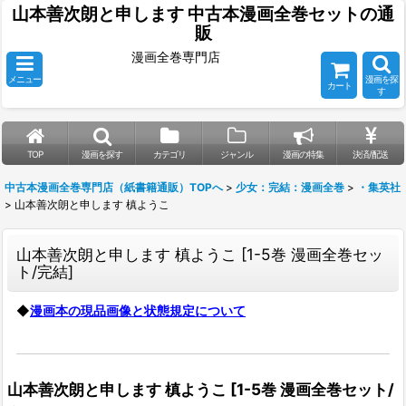
山本善次朗と申します 中古本漫画全巻セットの通
販
漫画全巻専門店
メニュー
漫画を探
カート
す
TOP
漫画を探す
カテゴリ
ジャンル
漫画の特集
決済/配送
中古本漫画全巻専門店（紙書籍通販）TOPへ
>
少女：完結：漫画全巻
>
・集英社
>
山本善次朗と申します 槙ようこ
山本善次朗と申します 槙ようこ
[
1-5巻 漫画全巻セッ
ト/完結
]
◆
漫画本の現品画像と状態規定について
山本善次朗と申します 槙ようこ
[
1-5巻 漫画全巻セット/