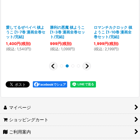
う
愛してるぜベイベ 槙よ
勝利の悪魔 槙ようこ
ロマンチカクロック 槙
ッ
うこ
[
1-7巻 漫画全巻セ
[
1-3巻 漫画全巻セッ
ようこ
[
1-10巻 漫画全
ット/完結
]
ト/完結
]
巻セット/完結
]
1,400
円
(税別)
999
円
(税別)
1,999
円
(税別)
(
税込
:
1,540
円
)
(
税込
:
1,099
円
)
(
税込
:
2,199
円
)
(
Facebookでシェア
マイページ
ショッピングカート
ご利用案内