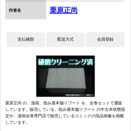
栗原正尚
作者名
栗原正尚 の、漫画、怨み屋本舗リブート を、全巻セットで通販
しています。販売している、怨み屋本舗リブート の中古本状態規
定や、漫画全巻専門店で販売しているコミックの現品画像を掲載
しています。