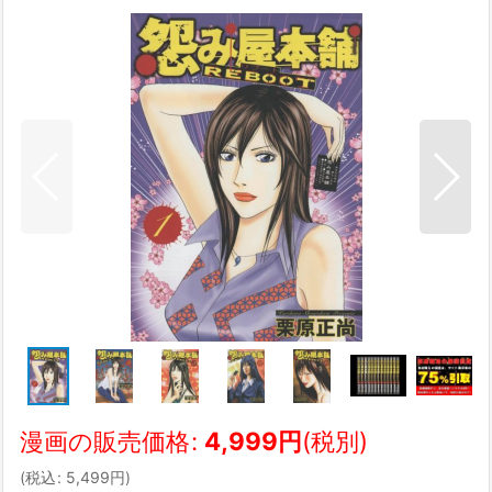
漫画の販売価格
:
4,999
円
(税別)
(
税込
:
5,499
円
)