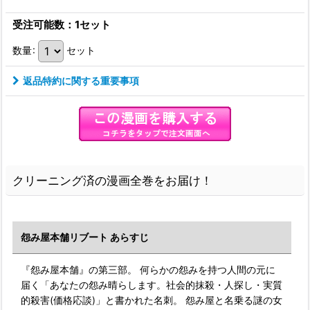
受注可能数：1セット
数量
:
セット
返品特約に関する重要事項
クリーニング済の漫画全巻をお届け！
怨み屋本舗リブート あらすじ
『怨み屋本舗』の第三部。 何らかの怨みを持つ人間の元に
届く「あなたの怨み晴らします。社会的抹殺・人探し・実質
的殺害(価格応談)」と書かれた名刺。 怨み屋と名乗る謎の女