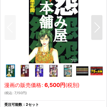
漫画の販売価格
:
6,500
円
(税別)
(
税込
:
7,150
円
)
受注可能数：2セット