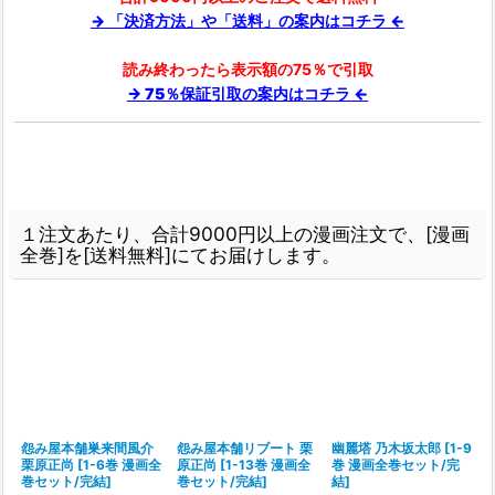
→ 「決済方法」や「送料」の案内はコチラ ←
読み終わったら表示額の75％で引取
→ 75％保証引取の案内はコチラ ←
１注文あたり、合計9000円以上の漫画注文で、[漫画
全巻]を[送料無料]にてお届けします。
怨み屋本舗巣来間風介
怨み屋本舗リブート 栗
幽麗塔 乃木坂太郎
[
1-9
栗原正尚
[
1-6巻 漫画全
原正尚
[
1-13巻 漫画全
巻 漫画全巻セット/完
[
巻セット/完結
]
巻セット/完結
]
結
]