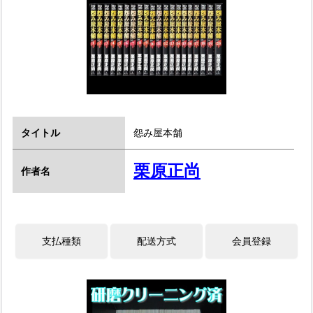
タイトル
怨み屋本舗
栗原正尚
作者名