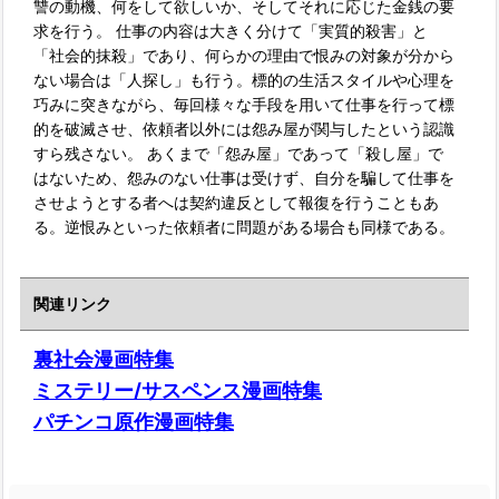
讐の動機、何をして欲しいか、そしてそれに応じた金銭の要
求を行う。 仕事の内容は大きく分けて「実質的殺害」と
「社会的抹殺」であり、何らかの理由で恨みの対象が分から
ない場合は「人探し」も行う。標的の生活スタイルや心理を
巧みに突きながら、毎回様々な手段を用いて仕事を行って標
的を破滅させ、依頼者以外には怨み屋が関与したという認識
すら残さない。 あくまで「怨み屋」であって「殺し屋」で
はないため、怨みのない仕事は受けず、自分を騙して仕事を
させようとする者へは契約違反として報復を行うこともあ
る。逆恨みといった依頼者に問題がある場合も同様である。
関連リンク
裏社会漫画特集
ミステリー/サスペンス漫画特集
パチンコ原作漫画特集