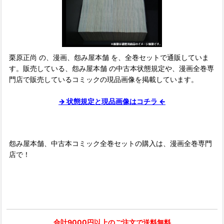
栗原正尚 の、漫画、怨み屋本舗 を、全巻セットで通販していま
す。販売している、怨み屋本舗 の中古本状態規定や、漫画全巻専
門店で販売しているコミックの現品画像を掲載しています。
→ 状態規定と現品画像はコチラ ←
怨み屋本舗、中古本コミック全巻セットの購入は、漫画全巻専門
店で！
合計9000円以上のご注文で送料無料