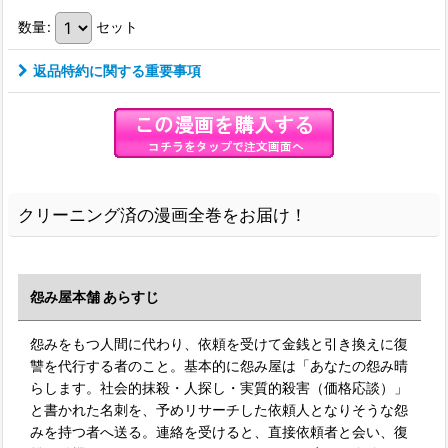
数量
:
セット
返品特約に関する重要事項
クリーニング済の漫画全巻をお届け！
怨み屋本舗 あらすじ
怨みをもつ人間に代わり、依頼を受けて金銭と引き換えに復
讐を代行する者のこと。基本的に怨み屋は「あなたの怨み晴
らします。社会的抹殺・人探し・実質的殺害（価格応談）」
と書かれた名刺を、予めリサーチした依頼人となりそうな怨
みを持つ者へ送る。連絡を受けると、直接依頼者と会い、復