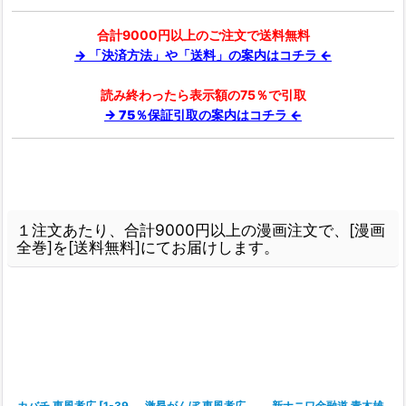
合計9000円以上のご注文で送料無料
→ 「決済方法」や「送料」の案内はコチラ ←
読み終わったら表示額の75％で引取
→ 75％保証引取の案内はコチラ ←
１注文あたり、合計9000円以上の漫画注文で、[漫画
全巻]を[送料無料]にてお届けします。
東
カバチ 東風孝広
[
1-39
激昂がんぼ 東風孝広
新ナニワ金融道 青木雄