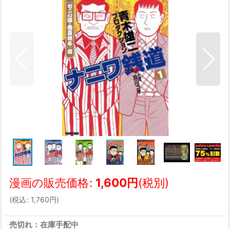
漫画の販売価格
:
1,600
円
(税別)
(
税込
:
1,760
円
)
売切れ：在庫手配中