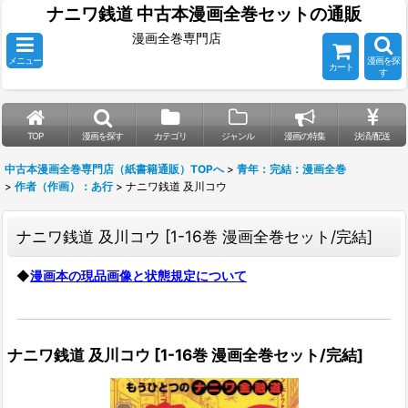
ナニワ銭道 中古本漫画全巻セットの通販
漫画全巻専門店
メニュー
漫画を探
カート
す
TOP
漫画を探す
カテゴリ
ジャンル
漫画の特集
決済/配送
中古本漫画全巻専門店（紙書籍通販）TOPへ
>
青年：完結：漫画全巻
>
作者（作画）：あ行
>
ナニワ銭道 及川コウ
ナニワ銭道 及川コウ
[
1-16巻 漫画全巻セット/完結
]
◆
漫画本の現品画像と状態規定について
ナニワ銭道 及川コウ
[
1-16巻 漫画全巻セット/完結
]