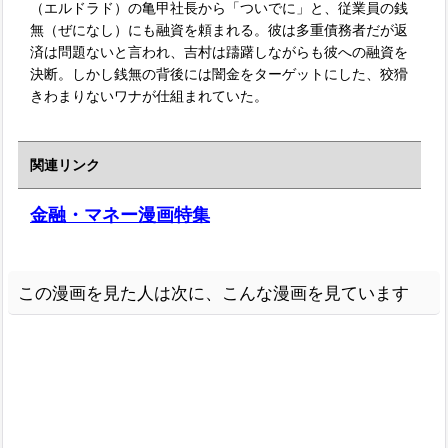
（エルドラド）の亀甲社長から「ついでに」と、従業員の銭
無（ぜになし）にも融資を頼まれる。彼は多重債務者だが返
済は問題ないと言われ、吉村は躊躇しながらも彼への融資を
決断。しかし銭無の背後には闇金をターゲットにした、狡猾
きわまりないワナが仕組まれていた。
関連リンク
金融・マネー漫画特集
この漫画を見た人は次に、こんな漫画を見ています