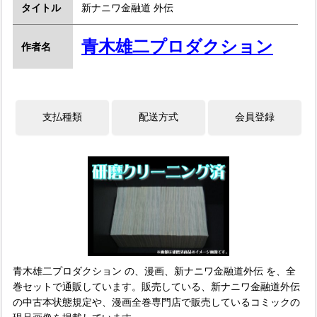
タイトル
新ナニワ金融道 外伝
青木雄二プロダクション
作者名
青木雄二プロダクション の、漫画、新ナニワ金融道外伝 を、全
巻セットで通販しています。販売している、新ナニワ金融道外伝
の中古本状態規定や、漫画全巻専門店で販売しているコミックの