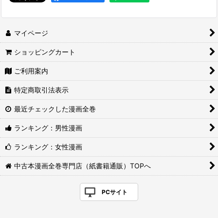
マイページ
ショッピングカート
ご利用案内
特定商取引法表示
最近チェックした漫画全巻
ランキング：男性漫画
ランキング：女性漫画
中古本漫画全巻専門店（紙書籍通販）TOPへ
PCサイト