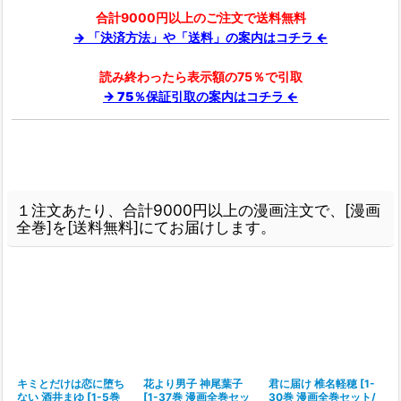
合計9000円以上のご注文で送料無料
→ 「決済方法」や「送料」の案内はコチラ ←
読み終わったら表示額の75％で引取
→ 75％保証引取の案内はコチラ ←
１注文あたり、合計9000円以上の漫画注文で、[漫画
全巻]を[送料無料]にてお届けします。
酒
キミとだけは恋に堕ち
花より男子 神尾葉子
君に届け 椎名軽穂
[
1-
ない 酒井まゆ
[
1-5巻
[
1-37巻 漫画全巻セッ
30巻 漫画全巻セット/