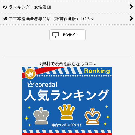
ランキング：女性漫画
中古本漫画全巻専門店（紙書籍通販）TOPへ
PCサイト
↓無料で漫画を読むならココ↓