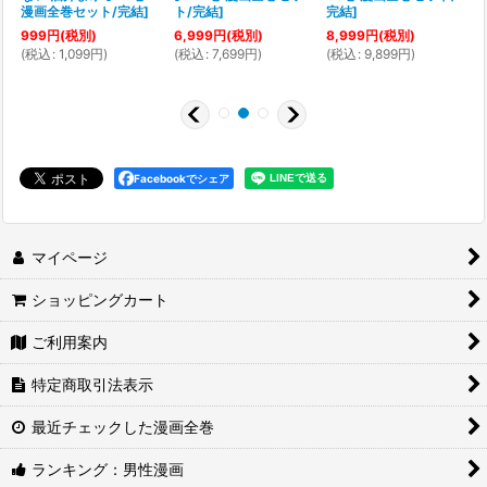
漫画全巻セット/完結
]
ト/完結
]
完結
]
999
円
(税別)
6,999
円
(税別)
8,999
円
(税別)
(
税込
:
1,099
円
)
(
税込
:
7,699
円
)
(
税込
:
9,899
円
)
(
Facebookでシェア
マイページ
ショッピングカート
ご利用案内
特定商取引法表示
最近チェックした漫画全巻
ランキング：男性漫画