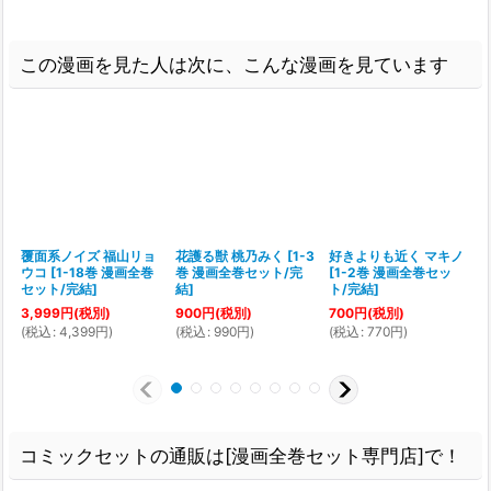
この漫画を見た人は次に、こんな漫画を見ています
覆面系ノイズ 福山リョ
花護る獣 桃乃みく
[
1-3
好きよりも近く マキノ
ウコ
[
1-18巻 漫画全巻
巻 漫画全巻セット/完
[
1-2巻 漫画全巻セッ
セット/完結
]
結
]
ト/完結
]
3,999
円
(税別)
900
円
(税別)
700
円
(税別)
1
(
税込
:
4,399
円
)
(
税込
:
990
円
)
(
税込
:
770
円
)
(
コミックセットの通販は[漫画全巻セット専門店]で！