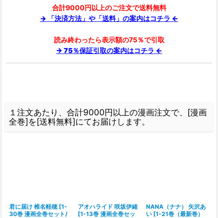
合計9000円以上のご注文で送料無料
→ 「決済方法」や「送料」の案内はコチラ ←
読み終わったら表示額の75％で引取
→ 75％保証引取の案内はコチラ ←
１注文あたり、合計9000円以上の漫画注文で、[漫画
全巻]を[送料無料]にてお届けします。
君に届け 椎名軽穂
[
1-
アオハライド 咲坂伊緒
NANA（ナナ） 矢沢あ
30巻 漫画全巻セット/
[
1-13巻 漫画全巻セッ
い
[
1-21巻（最新巻）