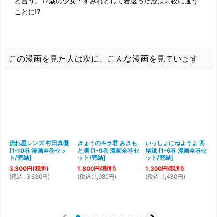
と言う。17歳の少女・すみれとして若返った澄は高校に通う
ことに!?
この漫画を見た人は次に、こんな漫画を見ています
流れ星レンズ 村田真優
きょうのキラ君 みきも
いっしょにねようよ 高
[
1-10巻 漫画全巻セッ
と凛
[
1-9巻 漫画全巻セ
尾滋
[
1-6巻 漫画全巻セ
ト/完結
]
ット/完結
]
ット/完結
]
3,300
円
(税別)
1,800
円
(税別)
1,300
円
(税別)
1
(
税込
:
3,630
円
)
(
税込
:
1,980
円
)
(
税込
:
1,430
円
)
(