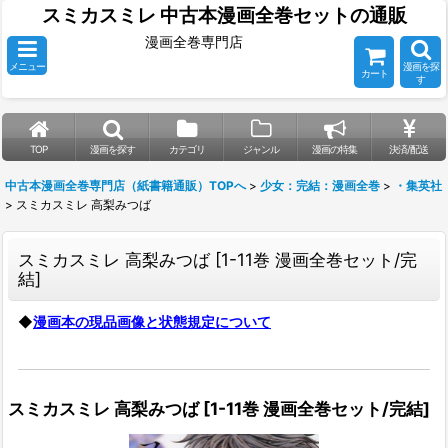
スミカスミレ 中古本漫画全巻セットの通販
漫画全巻専門店
メニュー
漫画を探
カート
す
TOP
漫画を探す
カテゴリ
ジャンル
漫画の特集
決済/配送
中古本漫画全巻専門店（紙書籍通販）TOPへ
>
少女：完結：漫画全巻
>
・集英社
>
スミカスミレ 高梨みつば
スミカスミレ 高梨みつば
[
1-11巻 漫画全巻セット/完
結
]
◆
漫画本の現品画像と状態規定について
スミカスミレ 高梨みつば
[
1-11巻 漫画全巻セット/完結
]