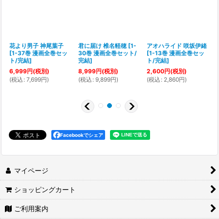
花より男子 神尾葉子
君に届け 椎名軽穂
[
1-
アオハライド 咲坂伊緒
[
1-37巻 漫画全巻セッ
30巻 漫画全巻セット/
[
1-13巻 漫画全巻セッ
ト/完結
]
完結
]
ト/完結
]
6,999
円
(税別)
8,999
円
(税別)
2,600
円
(税別)
(
税込
:
7,699
円
)
(
税込
:
9,899
円
)
(
税込
:
2,860
円
)
(
Facebookでシェア
マイページ
ショッピングカート
ご利用案内