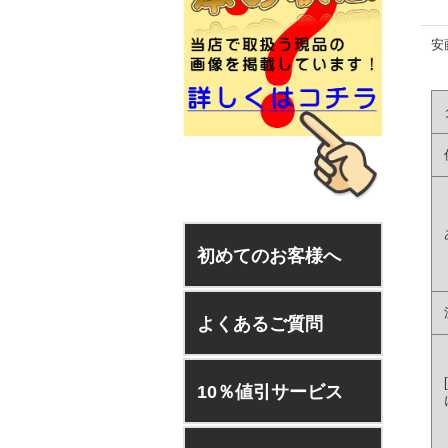
安
初めてのお客様へ
よくあるご質問
[
10％値引サービス