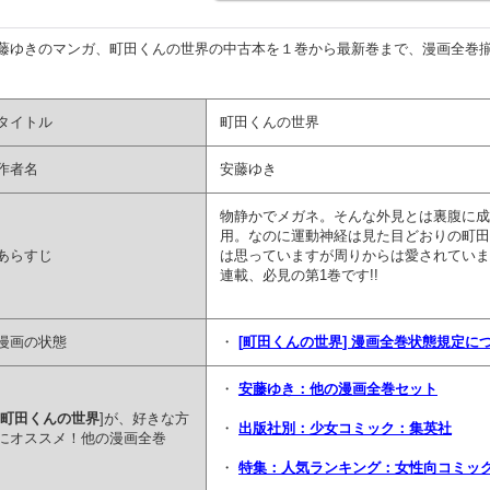
藤ゆきのマンガ、町田くんの世界の中古本を１巻から最新巻まで、漫画全巻
タイトル
町田くんの世界
作者名
安藤ゆき
物静かでメガネ。そんな外見とは裏腹に成
用。なのに運動神経は見た目どおりの町田
あらすじ
は思っていますが周りからは愛されていま
連載、必見の第1巻です!!
漫画の状態
・
[
町田くんの世界
] 漫画全巻状態規定に
・
安藤ゆき：他の漫画全巻セット
町田くんの世界
]が、好きな方
・
出版社別：少女コミック：集英社
にオススメ！他の漫画全巻
・
特集：人気ランキング：女性向コミッ