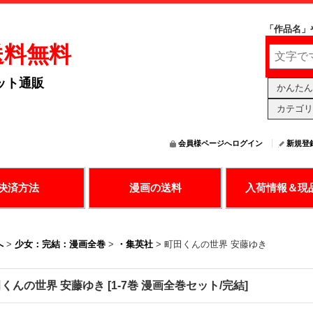
「作品名」
送料無料
ット通販
かんたん
カテゴリ
会員様ページへログイン
新規登
の決済で漫画購入
送料無料アリ
日々更新中
決済方法
漫画の送料
入荷情報＆現
へ
>
少女：完結：漫画全巻
>
・集英社
>
町田くんの世界 安藤ゆき
くんの世界 安藤ゆき
[
1-7巻 漫画全巻セット/完結
]