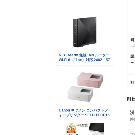
町
→
読
→
町
町
漫
(
税