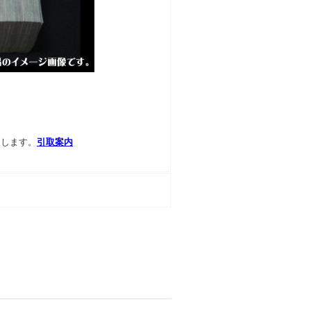
取します。
引取案内