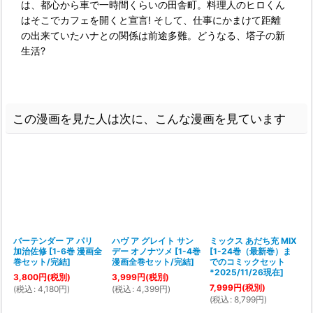
は、都心から車で一時間くらいの田舎町。料理人のヒロくん
はそこでカフェを開くと宣言! そして、仕事にかまけて距離
の出来ていたハナとの関係は前途多難。どうなる、塔子の新
生活?
この漫画を見た人は次に、こんな漫画を見ています
バーテンダー ア パリ
ハヴ ア グレイト サン
ミックス あだち充 MIX
加治佐修
[
1-6巻 漫画全
デー オノナツメ
[
1-4巻
[
1-24巻（最新巻）ま
巻セット/完結
]
漫画全巻セット/完結
]
でのコミックセット
*2025/11/26現在
]
3,800
円
(税別)
3,999
円
(税別)
7,999
円
(税別)
1
(
税込
:
4,180
円
)
(
税込
:
4,399
円
)
(
税込
:
8,799
円
)
(