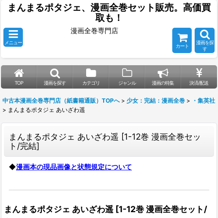
まんまるポタジェ、漫画全巻セット販売。高価買
取も！
漫画全巻専門店
メニュー
漫画を探
カート
す
TOP
漫画を探す
カテゴリ
ジャンル
漫画の特集
決済/配送
中古本漫画全巻専門店（紙書籍通販）TOPへ
>
少女：完結：漫画全巻
>
・集英社
>
まんまるポタジェ あいざわ遥
まんまるポタジェ あいざわ遥
[
1-12巻 漫画全巻セッ
ト/完結
]
◆
漫画本の現品画像と状態規定について
まんまるポタジェ あいざわ遥
[
1-12巻 漫画全巻セット/