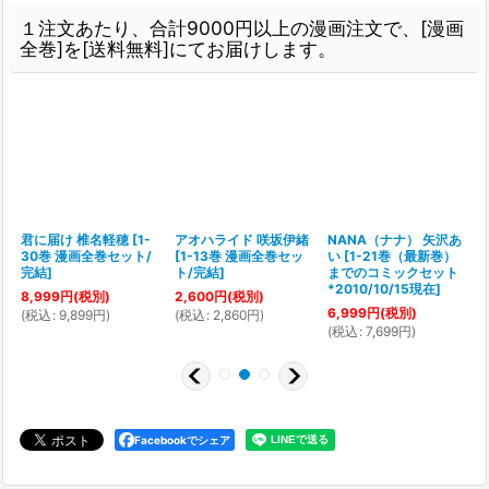
１注文あたり、合計9000円以上の漫画注文で、[漫画
全巻]を[送料無料]にてお届けします。
君に届け 椎名軽穂
[
1-
アオハライド 咲坂伊緒
NANA（ナナ） 矢沢あ
30巻 漫画全巻セット/
[
1-13巻 漫画全巻セッ
い
[
1-21巻（最新巻）
完結
]
ト/完結
]
までのコミックセット
*2010/10/15現在
]
8,999
円
(税別)
2,600
円
(税別)
6,999
円
(税別)
(
税込
:
9,899
円
)
(
税込
:
2,860
円
)
(
税込
:
7,699
円
)
(
Facebookでシェア