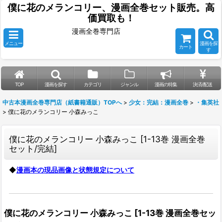
僕に花のメランコリー、漫画全巻セット販売。高
価買取も！
漫画全巻専門店
メニュー
漫画を探
カート
す
TOP
漫画を探す
カテゴリ
ジャンル
漫画の特集
決済/配送
中古本漫画全巻専門店（紙書籍通販）TOPへ
>
少女：完結：漫画全巻
>
・集英社
>
僕に花のメランコリー 小森みっこ
僕に花のメランコリー 小森みっこ
[
1-13巻 漫画全巻
セット/完結
]
◆
漫画本の現品画像と状態規定について
僕に花のメランコリー 小森みっこ
[
1-13巻 漫画全巻セッ