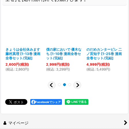
きょうは会社休みます
僕の家においで 優木な
のだめカンタービレ 二
2
藤村真理
[
1-13巻 漫画
ち
[
1-10巻 漫画全巻セ
ノ宮知子
[
1-25巻 漫画
全巻セット/完結
]
ット/完結
]
全巻セット/完結
]
2,600
円
(税別)
2,999
円
(税別)
4,999
円
(税別)
(
税込
:
2,860
円
)
(
税込
:
3,299
円
)
(
税込
:
5,499
円
)
(
Facebookでシェア
マイページ