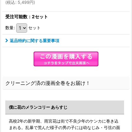
(
税込
:
5,499
円
)
受注可能数：2セット
数量
:
セット
返品特約に関する重要事項
クリーニング済の漫画全巻をお届け！
僕に花のメランコリー あらすじ
高校2年の新学期、雨宮花は街で不良少年のケンカに巻き込
まれる。乱暴で荒んだ様子の男の子には幼なじみ・弓弦の面