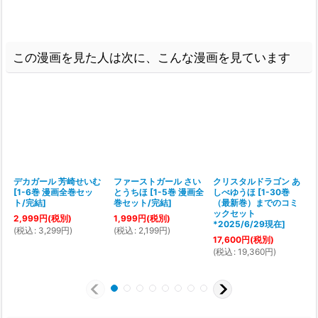
この漫画を見た人は次に、こんな漫画を見ています
デカガール 芳崎せいむ
ファーストガール さい
クリスタルドラゴン あ
[
1-6巻 漫画全巻セッ
とうちほ
[
1-5巻 漫画全
しべゆうほ
[
1-30巻
[
ト/完結
]
巻セット/完結
]
（最新巻）までのコミ
ックセット
2,999
円
(税別)
1,999
円
(税別)
*2025/6/29現在
]
(
税込
:
3,299
円
)
(
税込
:
2,199
円
)
(
17,600
円
(税別)
(
税込
:
19,360
円
)