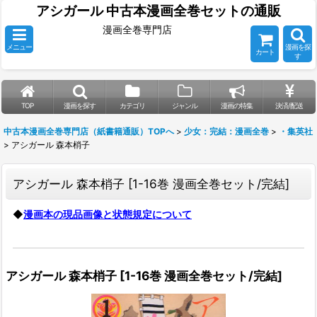
アシガール 中古本漫画全巻セットの通販
漫画全巻専門店
メニュー
漫画を探
カート
す
TOP
漫画を探す
カテゴリ
ジャンル
漫画の特集
決済/配送
中古本漫画全巻専門店（紙書籍通販）TOPへ
>
少女：完結：漫画全巻
>
・集英社
>
アシガール 森本梢子
アシガール 森本梢子
[
1-16巻 漫画全巻セット/完結
]
◆
漫画本の現品画像と状態規定について
アシガール 森本梢子
[
1-16巻 漫画全巻セット/完結
]