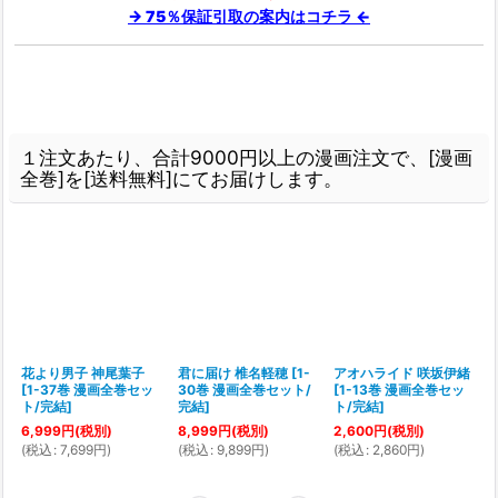
→ 75％保証引取の案内はコチラ ←
１注文あたり、合計9000円以上の漫画注文で、[漫画
全巻]を[送料無料]にてお届けします。
子
花より男子 神尾葉子
君に届け 椎名軽穂
[
1-
アオハライド 咲坂伊緒
[
1-37巻 漫画全巻セッ
30巻 漫画全巻セット/
[
1-13巻 漫画全巻セッ
ト/完結
]
完結
]
ト/完結
]
6,999
円
(税別)
8,999
円
(税別)
2,600
円
(税別)
(
税込
:
7,699
円
)
(
税込
:
9,899
円
)
(
税込
:
2,860
円
)
(