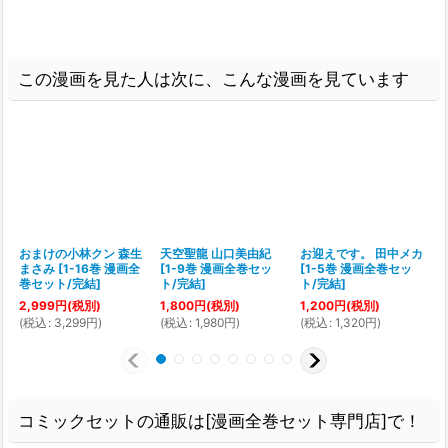
この漫画を見た人は次に、こんな漫画を見ています
おまけの小林クン 森生
天空聖龍 山口美由紀
お迎えです。 田中メカ
まさみ
[
1-16巻 漫画全
[
1-9巻 漫画全巻セッ
[
1-5巻 漫画全巻セッ
巻セット/完結
]
ト/完結
]
ト/完結
]
2,999
円
(税別)
1,800
円
(税別)
1,200
円
(税別)
(
税込
:
3,299
円
)
(
税込
:
1,980
円
)
(
税込
:
1,320
円
)
(
コミックセットの通販は[漫画全巻セット専門店]で！