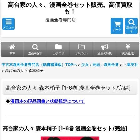
高台家の人々、漫画全巻セット販売。高価買取
も！
漫画全巻専門店
メニュー
漫画を探
カート
す
TOP
漫画を探す
カテゴリ
ジャンル
漫画の特集
決済/配送
中古本漫画全巻専門店（紙書籍通販）TOPへ
>
少女：完結：漫画全巻
>
・集英社
>
高台家の人々 森本梢子
高台家の人々 森本梢子
[
1-6巻 漫画全巻セット/完結
]
◆
漫画本の現品画像と状態規定について
高台家の人々 森本梢子
[
1-6巻 漫画全巻セット/完結
]