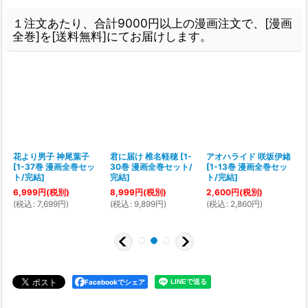
１注文あたり、合計9000円以上の漫画注文で、[漫画
全巻]を[送料無料]にてお届けします。
花より男子 神尾葉子
君に届け 椎名軽穂
[
1-
アオハライド 咲坂伊緒
[
1-37巻 漫画全巻セッ
30巻 漫画全巻セット/
[
1-13巻 漫画全巻セッ
ト/完結
]
完結
]
ト/完結
]
6,999
円
(税別)
8,999
円
(税別)
2,600
円
(税別)
(
税込
:
7,699
円
)
(
税込
:
9,899
円
)
(
税込
:
2,860
円
)
(
Facebookでシェア