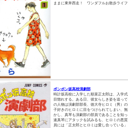
ままに東奔西走！ ワンダフルお散歩ライフ
ボンボン坂高校演劇部
時計坂高校に入学した順菜正太郎は、入学式
目惚れする。ある日、彼女らしき姿を追って
の人物は演劇部部長、徳大寺ヒロミ（男）の
子好きのヒロミに目をつけられてしまい、無
かし、真琴も演劇部の部員であることを知っ
速真琴にアタックを試みるも、ヒロミの悪質
員には「正太郎とヒロミは愛し合っている」