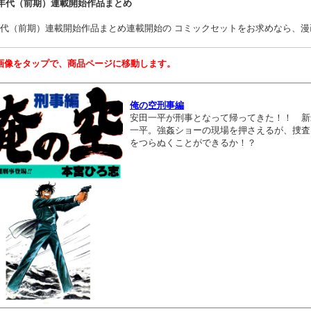
90年代（前期）連載開始作品まとめ
0年代（前期）連載開始作品まとめ連載開始の コミックセットをお求めなら、
画像をタップで、商品ページに移動します。
俺の空刑事編
安田一平が刑事となって帰ってきた！！ 新
一平。強姦ショーの現場を押さえるが、捜査
をつらぬくことができるか！？