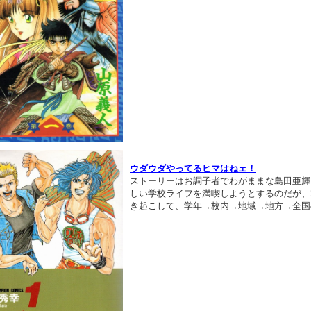
ウダウダやってるヒマはねェ！
ストーリーはお調子者でわがままな島田亜輝
しい学校ライフを満喫しようとするのだが、
き起こして、学年→校内→地域→地方→全国