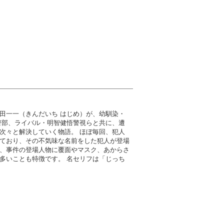
田一一（きんだいち はじめ）が、幼馴染・
警部、ライバル・明智健悟警視らと共に、遭
次々と解決していく物語。 ほぼ毎回、犯人
ており、その不気味な名前をした犯人が登場
、事件の登場人物に覆面やマスク、あからさ
多いことも特徴です。 名セリフは「じっち