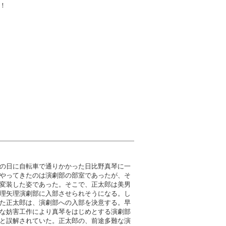
！
の日に自転車で通りかかった日比野真琴に一
やってきたのは演劇部の部室であったが、そ
変装した姿であった。そこで、正太郎は美男
理矢理演劇部に入部させられそうになる。し
た正太郎は、演劇部への入部を決意する。早
な妨害工作により真琴をはじめとする演劇部
と誤解されていた。正太郎の、前途多難な演