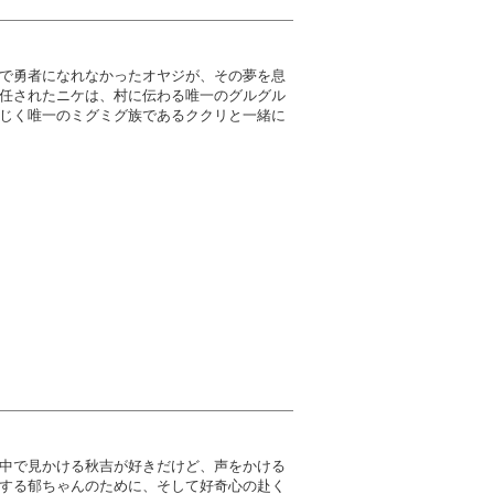
で勇者になれなかったオヤジが、その夢を息
任されたニケは、村に伝わる唯一のグルグル
じく唯一のミグミグ族であるククリと一緒に
中で見かける秋吉が好きだけど、声をかける
する郁ちゃんのために、そして好奇心の赴く