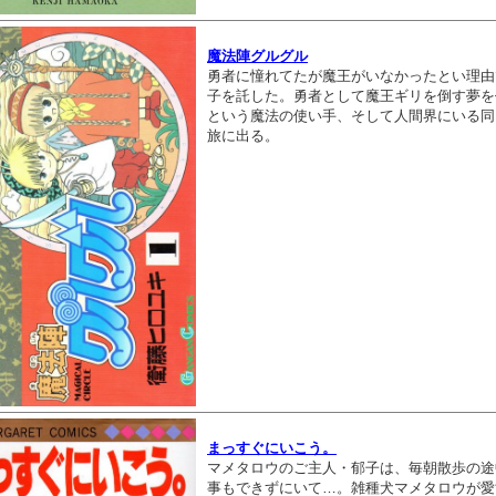
魔法陣グルグル
勇者に憧れてたが魔王がいなかったとい理由
子を託した。勇者として魔王ギリを倒す夢を
という魔法の使い手、そして人間界にいる同
旅に出る。
まっすぐにいこう。
マメタロウのご主人・郁子は、毎朝散歩の途
事もできずにいて…。雑種犬マメタロウが愛