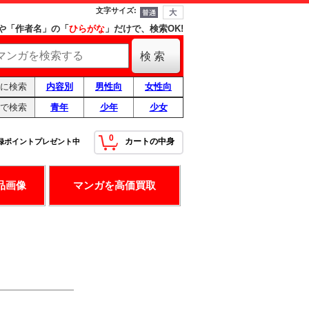
文字サイズ
:
や「作者名」の「
ひらがな
」だけで、検索OK!
に検索
内容別
男性向
女性向
で検索
青年
少年
少女
0
カートの中身
録ポイントプレゼント中
！
最高の条件です！
品画像
マンガを高価買取