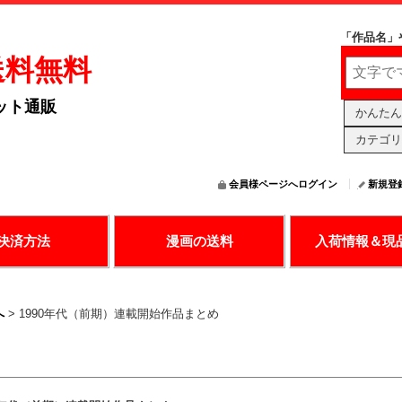
「作品名」
送料無料
ット通販
かんたん
カテゴリ
会員様ページへログイン
新規登
の決済で漫画購入
送料無料アリ
日々更新中
決済方法
漫画の送料
入荷情報＆現
へ
>
1990年代（前期）連載開始作品まとめ