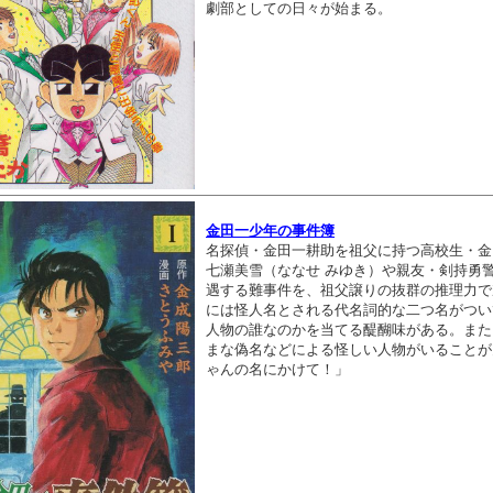
劇部としての日々が始まる。
金田一少年の事件簿
名探偵・金田一耕助を祖父に持つ高校生・金
七瀬美雪（ななせ みゆき）や親友・剣持勇
遇する難事件を、祖父譲りの抜群の推理力で
には怪人名とされる代名詞的な二つ名がつい
人物の誰なのかを当てる醍醐味がある。また
まな偽名などによる怪しい人物がいることが
ゃんの名にかけて！」