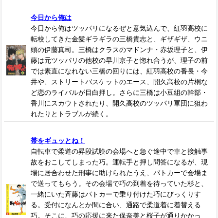
今日から俺は
今日から俺はツッパリになるぜと意気込んで、紅羽高校に
転校してきた金髪ギラギラの三橋貴志と、ギザギザ、ウニ
頭の伊藤真司。三橋はクラスのマドンナ・赤坂理子と、伊
藤は元ツッパリの他校の早川京子と惚れ合うが、理子の前
では素直になれない三橋の回りには、紅羽高校の番長・今
井や、ストリートバスケットのエース、開久高校の片桐な
ど恋のライバルが目白押し。さらに三橋は小豆組の幹部・
香川にスカウトされたり、開久高校のツッパリ軍団に狙わ
れたりとトラブルが続く。
帯をギュッとね！
自転車で柔道の昇段試験の会場へと急ぐ途中で車と接触事
故をおこしてしまった巧。運転手と押し問答になるが、現
場に居合わせた刑事に助けられたうえ、パトカーで会場ま
で送ってもらう。その会場で巧の到着を待っていた杉と、
一緒にいた斉藤はパトカーで乗り付けた巧にびっくりす
る。受付になんとか間に合い、通路で柔道着に着替える
巧。そこに、巧の応援に来た保奈美と桜子が通りかかっ