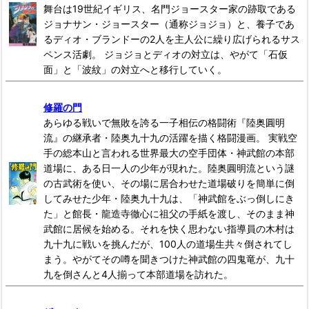
舞台は19世紀イギリス、名門ジョースター家の跡取である
ジョナサン・ジョースター（通称ジョジョ）と、養子であ
るディオ・ブランドーの2人を主人公に繰り広げられるサス
ペンス活劇。 ジョジョとディオの対立は、やがて「石仮
面」と「波紋」の対立へと移行していく。
修羅の門
あらゆる戦いで無敗を誇る一子相伝の格闘術『陸奥圓明
流』の継承者・陸奥九十九の活躍を描く格闘漫画。 実戦空
手の総本山と言われる世界最大の空手団体・神武館の本部
道場に、ある日一人の少年が現れた。陸奥圓明流という謎
の古武術を使い、その場に居合わせた道場破りを簡単に倒
してみせた少年・陸奥九十九は、「神武館をぶっ倒しにき
た」と館長・龍造寺徹心に祖父の手紙を渡し、そのまま神
武館に居候を始める。それを快く思わない指導員の木村は
九十九に戦いを挑んだが、100人の道場生共々倒されてし
まう。やがてその噂を聞きつけた神武館の四鬼竜が、九十
九を倒さんと4人揃って本部道場を訪れた。